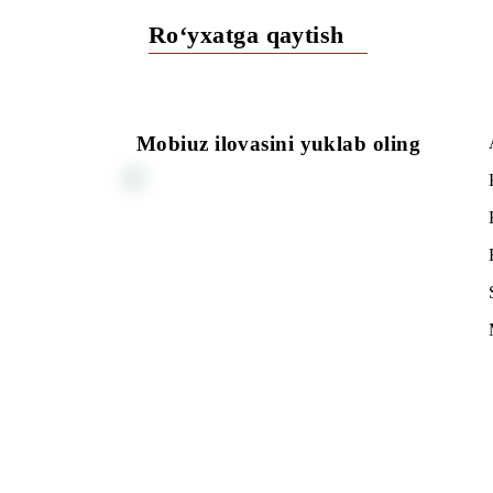
Batafsil>>>
Ro‘yxatga qaytish
Mobiuz ilovasini yuklab oling