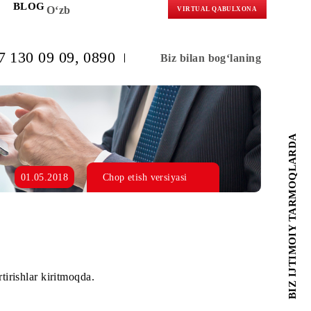
KORLARGA
BLOG
O‘zb
VIRTUAL 
(+998) 97 130 09 09
, 0890
Biz bilan b
J
01.05.2018
Chop etish versiyasi
ariga o'zgartirishlar kiritmoqda.