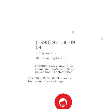
a maxsus
(+998) 97 130 09
09
info@mobi.uz
Biz bilan bog‘laning
100000, O‘zbekiston, Аmir
Tеmur shoh ko‘chаsi, 24 uy.
UzCad kodi: 1726266052
© 2026 «UMS» MCHJ Barcha
huquqlar himoya qilingan.
 Xizmat