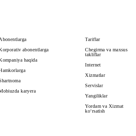
Abonentlarga
Tariflar
Korporativ abonentlarga
Chegirma v
takliflar
Kompaniya haqida
Internet
Hamkorlarga
Xizmatlar
Shartnoma
Servislar
Mobiuzda karyera
Yangiliklar
Yordam va