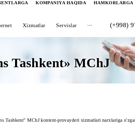
 ABONENTLARGA
KOMPANIYA HAQIDA
HAM
...
Internet
Xizmatlar
Servislar
tions Tashkent» MCh
lutions Tashkent" MChJ kontent-provayderi xizmatlari narxl