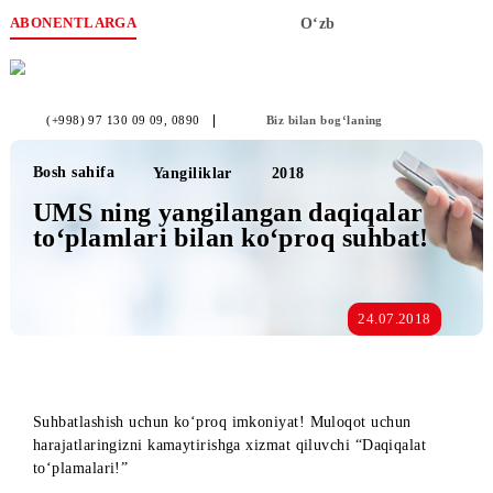
ABONENTLARGA
O‘zb
(+998) 97 130 09 09
, 0890
Biz bilan bog‘laning
Bosh sahifa
Yangiliklar
2018
UMS ning yangilangan daqiqalar
to‘plamlari bilan ko‘proq suhbat!
24.07.2018
Suhbatlashish uchun ko‘proq imkoniyat! Muloqot uchun