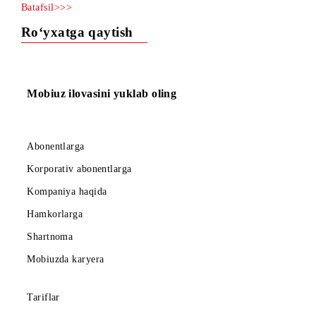
harajatlaringizni kamaytirishga xizmat qiluvchi “Daqiqalat
to‘plamalari!”
Batafsil>>>
Ro‘yxatga qaytish
Mobiuz ilovasini yuklab oling
Abonentlarga
Korporativ abonentlarga
Kompaniya haqida
Hamkorlarga
Shartnoma