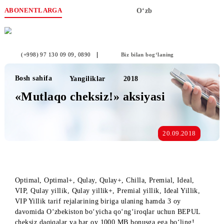
ABONENTLARGA
O‘zb
(+998) 97 130 09 09
, 0890
Biz bilan bog‘laning
Bosh sahifa
Yangiliklar
2018
«Mutlaqo cheksiz!» aksiyasi
20.09.2018
Optimal, Optimal+, Qulay, Qulay+, Chilla, Premial, Ideal,
VIP, Qulay yillik, Qulay yillik+, Premial yillik, Ideal Yillik,
VIP Yillik tarif rejalarining biriga ulaning hamda 3 oy