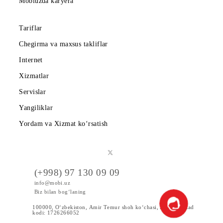
Hamkorlarga
Shartnoma
Mobiuzda karyera
Tariflar
Chegirma va maxsus takliflar
Internet
Xizmatlar
Servislar
Yangiliklar
Yordam va Xizmat ko‘rsatish