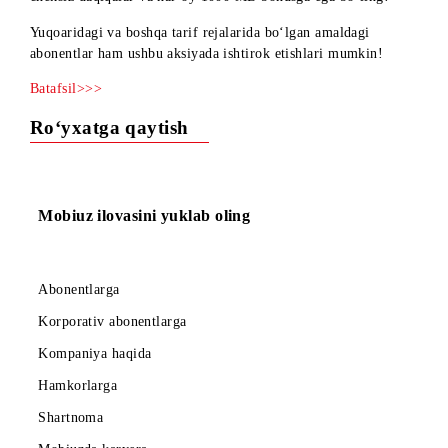
davomida O‘zbekiston bo‘yicha qo‘ng‘iroqlar uchun BEPUL
cheksiz daqiqalar va har oy 1000 MB bonusga ega bo‘ling!
Yuqoaridagi va boshqa tarif rejalarida bo‘lgan amaldagi
abonentlar ham ushbu aksiyada ishtirok etishlari mumkin!
Batafsil>>>
Ro‘yxatga qaytish
Mobiuz ilovasini yuklab oling
Abonentlarga
Korporativ abonentlarga
Kompaniya haqida