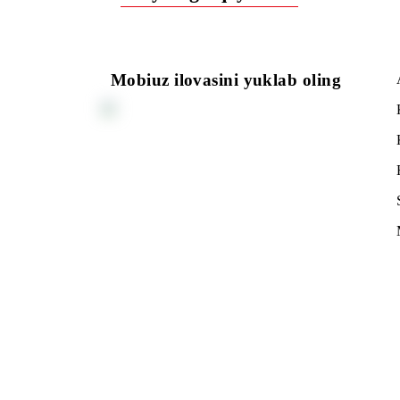
Ro‘yxatga qaytish
Mobiuz ilovasini yuklab oling