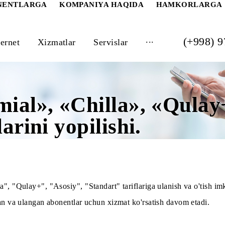
 ABONENTLARGA
KOMPANIYA HAQIDA
HAM
...
Internet
Xizmatlar
Servislar
remial», «Chilla», «Q
iflarini yopilishi.
"Chilla", "Qulay+", "Asosiy", "Standart" tariflariga ulanish
ha o'tgan va ulangan abonentlar uchun xizmat ko'rsatish dav