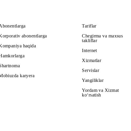
Abonentlarga
Tariflar
Korporativ abonentlarga
Chegirma v
takliflar
Kompaniya haqida
Internet
Hamkorlarga
Xizmatlar
Shartnoma
Servislar
Mobiuzda karyera
Yangiliklar
Yordam va
ko‘rsatish