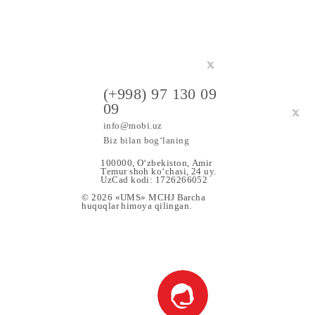
a maxsus
(+998) 97 130 09
09
info@mobi.uz
Biz bilan bog‘laning
100000, O‘zbekiston, Аmir
Tеmur shoh ko‘chаsi, 24 uy.
UzCad kodi: 1726266052
© 2026 «UMS» MCHJ Barcha
huquqlar himoya qilingan.
 Xizmat