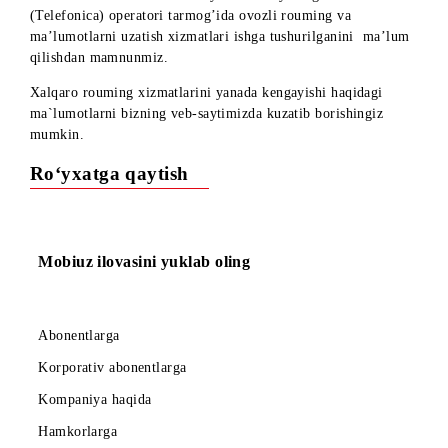
Hurmatli abonentlar!
Mobiuz abonentlari uchun Buyuk Britaniyaning O2
(Telefonica) operatori tarmog’ida ovozli rouming va
ma’lumotlarni uzatish xizmatlari ishga tushurilganini ma’lu
qilishdan mamnunmiz.
Xalqaro rouming xizmatlarini yanada kengayishi haqidagi
ma`lumotlarni bizning veb-saytimizda kuzatib borishingiz
mumkin.
Ro‘yxatga qaytish
Mobiuz ilovasini yuklab oling
Abonentlarga