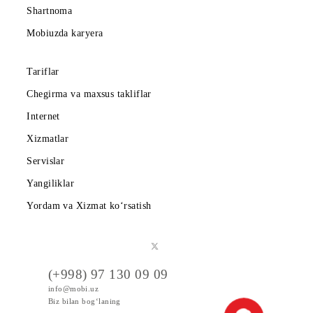
Korporativ abonentlarga
Kompaniya haqida
Hamkorlarga
Shartnoma
Mobiuzda karyera
Tariflar
Chegirma va maxsus takliflar
Internet
Xizmatlar
Servislar
Yangiliklar
Yordam va Xizmat ko‘rsatish