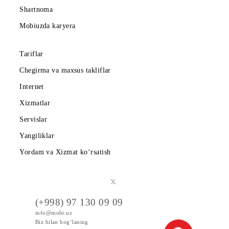
Korporativ abonentlarga
Kompaniya haqida
Hamkorlarga
Shartnoma
Mobiuzda karyera
Tariflar
Chegirma va maxsus takliflar
Internet
Xizmatlar
Servislar
Yangiliklar
Yordam va Xizmat ko‘rsatish