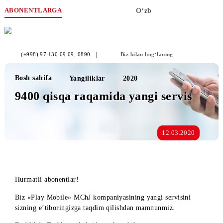
ABONENTLARGA
O‘zb
(+998) 97 130 09 09
, 0890
Biz bilan bog‘laning
Bosh sahifa
Yangiliklar
2020
9400 qisqa raqamida yangi servis
12.03.2020
Hurmatli abonentlar!
Biz «Play Mobile» MChJ kompaniyasining yangi servisini