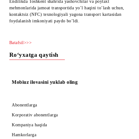
sizning e’tiboringizga taqdim qilishdan mamnunmiz.
Endilikda Toshkent shahrida yashovchilar va poytaxt
mehmonlarida jamoat transportida yo’l haqini to’lash uchun,
kontaktsiz (NFC) texnologiyali yagona transport kartasidan
foydalanish imkoniyati paydo bo’ldi.
Batafsil>>>
Ro‘yxatga qaytish
Mobiuz ilovasini yuklab oling
Abonentlarga