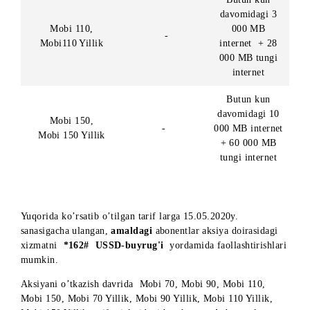
Mobi 90,
bo’yicha barcha
2 000 MB
Mobi 90 Yillik
tarmoqlarga
UNLIM
Butun kun
davomidagi 3
Mobi 110,
000 MB
-
Mobi110 Yillik
internet + 28
000 MB tungi
internet
Butun kun
davomidagi 1
Mobi 150,
-
000 MB interne
Mobi 150 Yillik
+ 60 000 MB
tungi internet
Yuqorida ko’rsatib o’tilgan tarif larga 15.05.2020y.