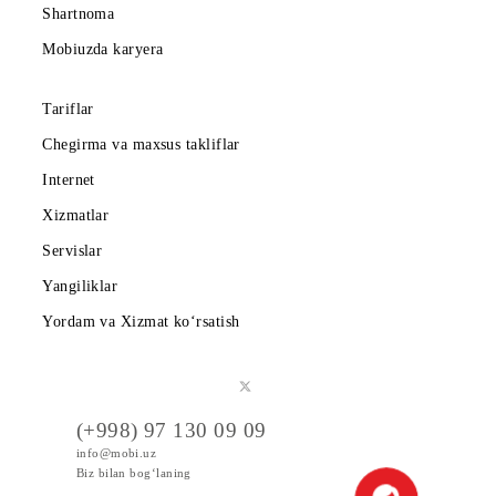
Abonentlarga
Korporativ abonentlarga
Kompaniya haqida
Hamkorlarga
Shartnoma
Mobiuzda karyera
Tariflar
Chegirma va maxsus takliflar
Internet
Xizmatlar