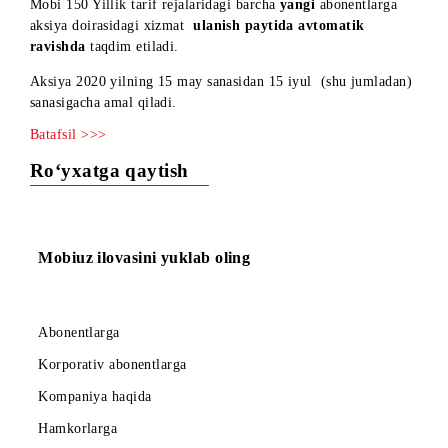
sanasigacha ulangan,
amaldagi
abonentlar aksiya doirasidag
xizmatni
*162#
USSD-buyrug'i
yordamida faollashtirishla
mumkin.
Aksiyani o’tkazish davrida Mobi 70, Mobi 90, Mobi 110,
Mobi 150, Mobi 70 Yillik, Mobi 90 Yillik, Mobi 110 Yillik,
Mobi 150 Yillik tarif rejalaridagi barcha
yangi
abonentlarga
aksiya doirasidagi xizmat
ulanish paytida avtomatik
ravishda
taqdim etiladi.
Aksiya 2020 yilning 15 may sanasidan 15 iyul (shu jumlada
sanasigacha amal qiladi.
Batafsil >>>
Ro‘yxatga qaytish
Mobiuz ilovasini yuklab oling