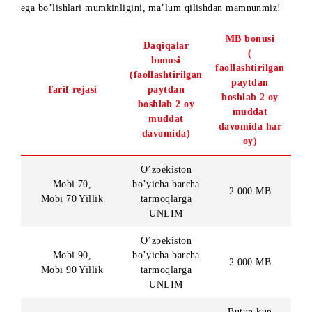
Yillik, Mobi 90 Yillik, Mobi 110 Yillik va Mobi 150 Yillik ta
rejalaridagi yangi va amaldagi abonentlar ajoyib bonuslarga
ega bo’lishlari mumkinligini, ma’lum qilishdan mamnunmiz
MB bonusi
Daqiqalar
(
bonusi
faollashtirilga
(faollashtirilgan
paytdan
Tarif rejasi
paytdan
boshlab 2 oy
boshlab 2 oy
muddat
muddat
davomida ha
davomida)
oy)
O’zbekiston
Mobi 70,
bo’yicha barcha
2 000 MB
Mobi 70 Yillik
tarmoqlarga
UNLIM
O’zbekiston