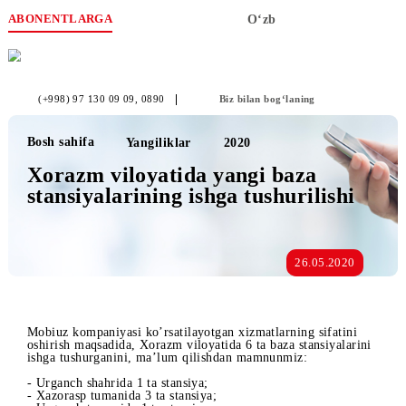
ABONENTLARGA
O‘zb
(+998) 97 130 09 09
, 0890
Biz bilan bog‘laning
Bosh sahifa
Yangiliklar
2020
Xorazm viloyatida yangi baza
stansiyalarining ishga tushurilishi
26.05.2020
Mobiuz kompaniyasi ko’rsatilayotgan xizmatlarning sifatini
oshirish maqsadida, Xorazm viloyatida 6 ta baza stansiyalari
ishga tushurganini, ma’lum qilishdan mamnunmiz: