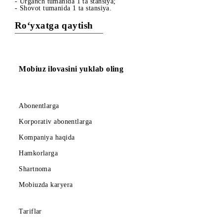
- Urganch shahrida 1 ta stansiya;
- Xazorasp tumanida 3 ta stansiya;
- Urganch tumanida 1 ta stansiya;
- Shovot tumanida 1 ta stansiya.
Ro‘yxatga qaytish
Mobiuz ilovasini yuklab oling
Abonentlarga
Korporativ abonentlarga
Kompaniya haqida
Hamkorlarga
Shartnoma