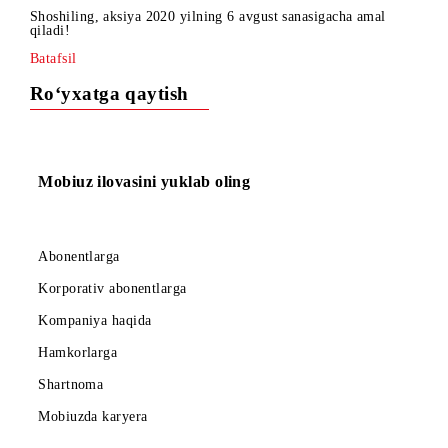
«MEGAbaytlar +25%» aksiyasi amal qilmoqda!
Internet- to‘plamlarni xarid qiling va BONUS tariqasida
ulangan to‘plamning MB hajmidan + 25% trafikga ega bo‘li
Shoshiling, aksiya 2020 yilning 6 avgust sanasigacha amal
qiladi!
Batafsil
Ro‘yxatga qaytish
Mobiuz ilovasini yuklab oling
Abonentlarga
Korporativ abonentlarga
Kompaniya haqida
Hamkorlarga