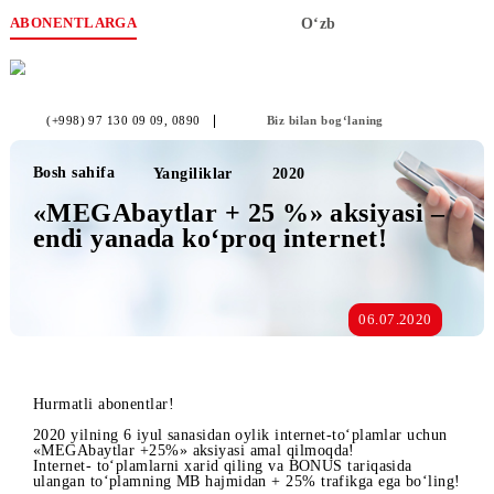
ABONENTLARGA
O‘zb
(+998) 97 130 09 09
, 0890
Biz bilan bog‘laning
Bosh sahifa
Yangiliklar
2020
«MEGAbaytlar + 25 %» aksiyasi –
endi yanada ko‘proq internet!
06.07.2020
Hurmatli abonentlar!
2020 yilning 6 iyul sanasidan oylik internet-to‘plamlar uchu