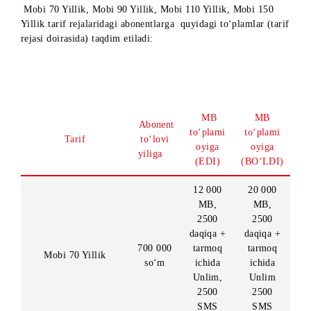
Mobi 150 Yillik tarif rejalari ham «Yorqin kuz» aksiyasida
ishtirok etishmoqda!
Mobi 70 Yillik, Mobi 90 Yillik, Mobi 110 Yillik, Mobi 150
Yillik tarif rejalaridagi abonentlarga quyidagi to‘plamlar (ta
rejasi doirasida) taqdim etiladi:
MB
MB
Abonent
to‘plami
to‘plam
Tarif
to‘lovi
oyiga
oyiga
yiliga
(EDI)
(BO‘LDI
12 000
20 000
MB,
MB,
2500
2500
daqiqa +
daqiqa 
700 000
tarmoq
tarmoq