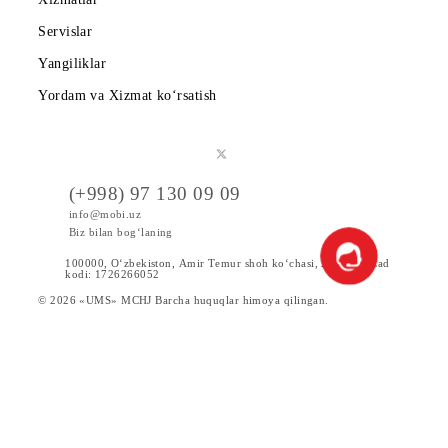
Hamkorlarga
Shartnoma
Mobiuzda karyera
Tariflar
Chegirma va maxsus takliflar
Internet
Xizmatlar
Servislar
Yangiliklar
Yordam va Xizmat ko‘rsatish