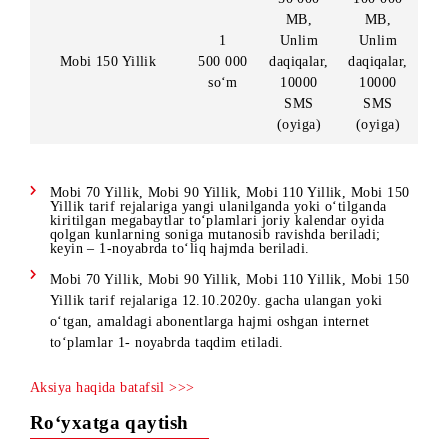
1
Unlim
Unlim
Mobi 110 Yillik
100 000
daqiqalar,
daqiqalar
so‘m
5000
5000
SMS
SMS
(oyiga)
(oyiga)
50 000
100 000
MB,
MB,
1
Unlim
Unlim
Mobi 150 Yillik
500 000
daqiqalar,
daqiqalar
so‘m
10000
10000
SMS
SMS
(oyiga)
(oyiga)
Mobi 70 Yillik, Mobi 90 Yillik, Mobi 110 Yillik, Mobi 15
Yillik tarif rejalariga yangi ulanilganda yoki o‘tilganda
kiritilgan megabaytlar to‘plamlari joriy kalendar oyida
qolgan kunlarning soniga mutanosib ravishda beriladi;
keyin – 1-noyabrda to‘liq hajmda beriladi.