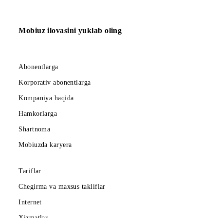
Mobi 70 Yillik, Mobi 90 Yillik, Mobi 110 Yillik, Mobi 15
Yillik tarif rejalariga 12.10.2020y. gacha ulangan yoki
o‘tgan, amaldagi abonentlarga hajmi oshgan internet
to‘plamlar 1- noyabrda taqdim etiladi.
Aksiya haqida batafsil >>>
Ro‘yxatga qaytish
Mobiuz ilovasini yuklab oling
Abonentlarga
Korporativ abonentlarga
Kompaniya haqida