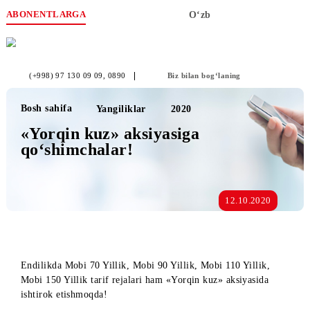
ABONENTLARGA
O‘zb
(+998) 97 130 09 09
, 0890
Biz bilan bog‘laning
Bosh sahifa
Yangiliklar
2020
«Yorqin kuz» aksiyasiga
qo‘shimchalar!
12.10.2020
Endilikda Mobi 70 Yillik, Mobi 90 Yillik, Mobi 110 Yillik,