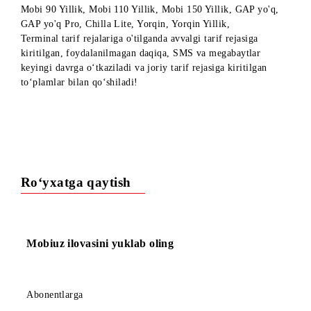
30 oktabrdan Mobi 20, Mobi 30, Mobi 40, Mobi 50, Mobi 70
Mobi 90, Mobi 110, Mobi 150, Mobi 50 Yillik, Mobi 70 Yilli
Mobi 90 Yillik, Mobi 110 Yillik, Mobi 150 Yillik, GAP yo'q,
GAP yo'q Pro, Chilla Lite, Yorqin, Yorqin Yillik,
Terminal tarif rejalariga o'tilganda avvalgi tarif rejasiga
kiritilgan, foydalanilmagan daqiqa, SMS va megabaytlar
keyingi davrga o‘tkaziladi va joriy tarif rejasiga kiritilgan
to‘plamlar bilan qo‘shiladi!
Ro‘yxatga qaytish
Mobiuz ilovasini yuklab oling