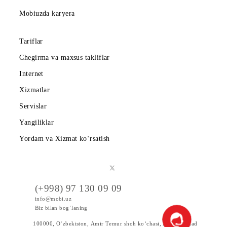
Kompaniya haqida
Hamkorlarga
Shartnoma
Mobiuzda karyera
Tariflar
Chegirma va maxsus takliflar
Internet
Xizmatlar
Servislar
Yangiliklar
Yordam va Xizmat ko‘rsatish