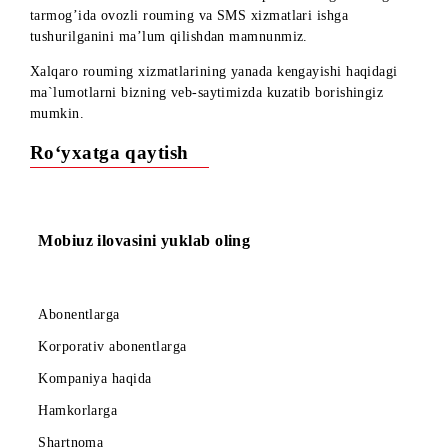
Hurmatli abonentlar!
Mobiuz abonentlari uchun Vodafone operatorining Misrdagi
tarmog’ida ovozli rouming va SMS xizmatlari ishga
tushurilganini ma’lum qilishdan mamnunmiz.
Xalqaro rouming xizmatlarining yanada kengayishi haqidagi
ma`lumotlarni bizning veb-saytimizda kuzatib borishingiz
mumkin.
Ro‘yxatga qaytish
Mobiuz ilovasini yuklab oling
Abonentlarga
Korporativ abonentlarga