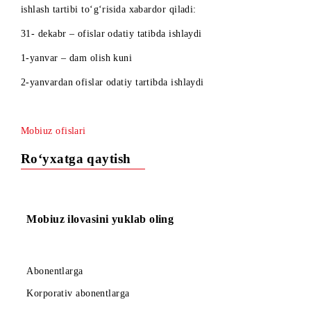
Mobiuz Sizni kirib kelayotgan Yangi yil bilan tabriklaydi va
sotuvlar va xizmat ko‘rsatish ofislarining bayram kunlaridag
ishlash tartibi to‘g‘risida xabardor qiladi:
31- dekabr – ofislar odatiy tatibda ishlaydi
1-yanvar – dam olish kuni
2-yanvardan ofislar odatiy tartibda ishlaydi
Mobiuz ofislari
Ro‘yxatga qaytish
Mobiuz ilovasini yuklab oling