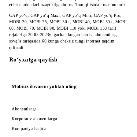
Hurmatli abonentlar!
«Cheksiz tungi internet sovg‘a tariqasida!» aksiyasida ishtiro
etish muddatlari uzaytirilganini ma’lum qilishdan mamnunm
GAP yo‘q, GAP yo‘q Maxi, GAP yo‘q Mini, GAP yo‘q Pro,
MOBI 20, MOBI 25, MOBI 30+, MOBI 40, MOBI 50+, MO
60, MOBI 70, MOBI 90, MOBI 110 yoki MOBI 150 tarif
rejalariga 20.03.2023y. gacha ulangan barcha abonentlarga,
sovg‘a tariqasida 60 kunga cheksiz tungi internet taqdim
qilinadi.
Ro‘yxatga qaytish
Mobiuz ilovasini yuklab oling
Abonentlarga