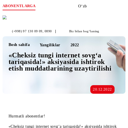
ABONENTLARGA
O‘zb
(+998) 97 130 09 09
, 0890
Biz bilan bog‘laning
Bosh sahifa
Yangiliklar
2022
«Cheksiz tungi internet sovg‘a
tariqasida!» aksiyasida ishtirok
etish muddatlarining uzaytirilishi
20.12.2022