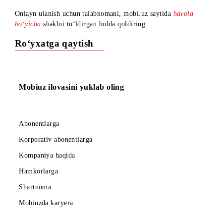
Endilikda Mobiuz ofislariga tashrif buyurmagan holda, eSIM
ulashingiz mumkin ekanligini ma’lum qilamiz!
Onlayn ulanish uchun talabnomani, mobi.uz saytida
havola
boʻyicha
shaklni toʻldirgan holda qoldiring.
Ro‘yxatga qaytish
Mobiuz ilovasini yuklab oling
Abonentlarga
Korporativ abonentlarga
Kompaniya haqida
Hamkorlarga