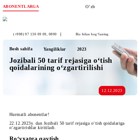
ABONENTLARGA
O‘zb
(+998) 97 130 09 09
, 0890
Biz bilan bog‘laning
Bosh sahifa
Yangiliklar
2023
Jozibali 50 tarif rejasiga o‘tish
qoidalarining o‘zgartirilishi
12.12.2023
Hurmatli abonentlar!
22.12.2023y. dan Jozibali 50 tarif rejasiga o‘tish qoidalariga