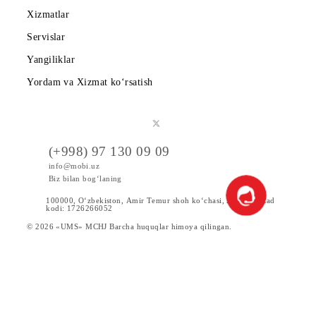
Tariflar
Chegirma va maxsus takliflar
Internet
Xizmatlar
Servislar
Yangiliklar
Yordam va Xizmat ko‘rsatish
(+998) 97 130 09 09
info@mobi.uz
Biz bilan bog‘laning
100000, O‘zbekiston, Аmir Tеmur shoh ko‘chаsi, 24 uy. UzCad
kodi: 1726266052