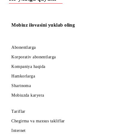
o‘zgartirishlar kiritiladi.
Ro‘yxatga qaytish
Mobiuz ilovasini yuklab oling
Abonentlarga
Korporativ abonentlarga
Kompaniya haqida
Hamkorlarga
Shartnoma
Mobiuzda karyera