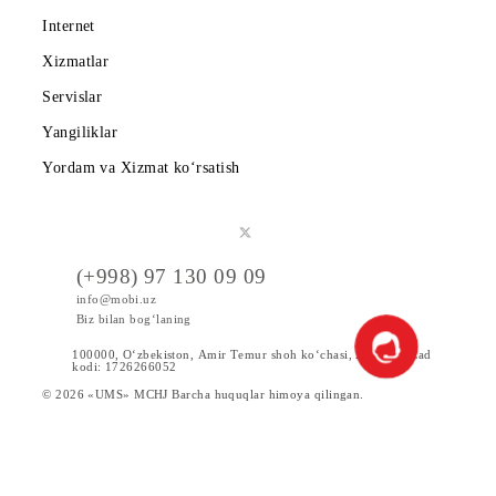
Tariflar
Chegirma va maxsus takliflar
Internet
Xizmatlar
Servislar
Yangiliklar
Yordam va Xizmat ko‘rsatish
(+998) 97 130 09 09
info@mobi.uz
Biz bilan bog‘laning