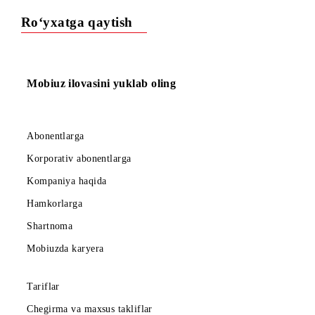
16.01.2024y. dan «Raqamni saqlab turish» xizmatining abon
to‘lovi kuniga 450 so‘mni tashkil qilishini ma’lum qilamiz.
Ro‘yxatga qaytish
Mobiuz ilovasini yuklab oling
Abonentlarga
Korporativ abonentlarga
Kompaniya haqida
Hamkorlarga
Shartnoma
Mobiuzda karyera