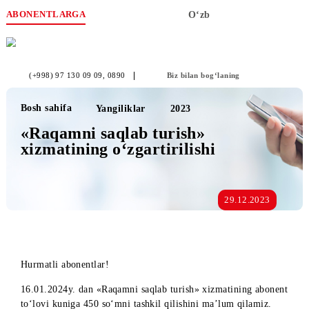
ABONENTLARGA
O‘zb
(+998) 97 130 09 09
, 0890
Biz bilan bog‘laning
Bosh sahifa
Yangiliklar
2023
«Raqamni saqlab turish»
xizmatining o‘zgartirilishi
29.12.2023
Hurmatli abonentlar!