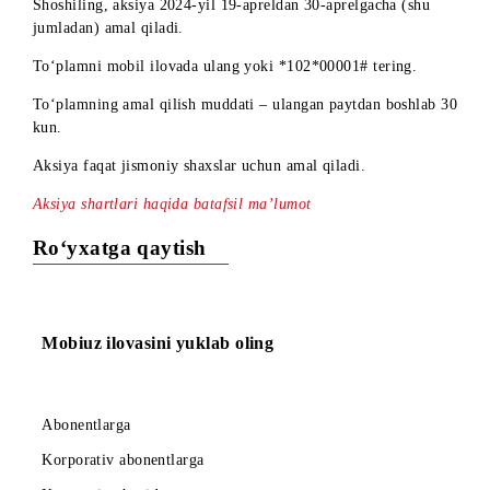
000 so‘m evaziga ulang!
Shoshiling, aksiya 2024-yil 19-apreldan 30-aprelgacha (shu
jumladan) amal qiladi.
To‘plamni mobil ilovada ulang yoki *102*00001# tering.
To‘plamning amal qilish muddati – ulangan paytdan boshlab
kun.
Aksiya faqat jismoniy shaxslar uchun amal qiladi.
Aksiya shartlari haqida batafsil ma’lumot
Ro‘yxatga qaytish
Mobiuz ilovasini yuklab oling