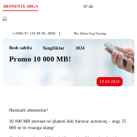
ABONENTLARGA
O‘zb
(+998) 97 130 09 09
, 0890
Biz bilan bog‘laning
Bosh sahifa
Yangiliklar
2024
Promo 10 000 MB!
19.04.2024
Hurmatli abonentlar!
10 000 MB internet-to‘plamni ikki baravar arzonroq – atigi 