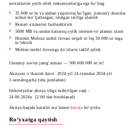
Quyidagi harakatlardan biri yoki bir nechtasini amalga oshiri
kafolatlangan sovrinlar — bonus xizmatlar yoki pul
sovrinlarini yutib olish imkoniyatlariga ega bo‘ling:
35 000 so‘m va undan yuqoriroq bo‘lgan, jismoniy shaxsl
uchun mo‘ljallangan, istalgan tarifga ulanish
Restart xizmatini faollashtirish
5000 MB va undan kattaroq oylik
internet-to
‘plamni ulas
Hisobni Mobiuz mobil ilovasi orqali to‘liq 30 000 so‘mg
to‘ldirish
Mobiuz mobil ilovasiga do‘stlarni taklif qilish
Umumiy sovrin jamg‘armasi — 500 000 000 so‘m!
Aksiyani o‘tkazish davri:
2024-yil
24-iyundan
2024-yil
1-sentabrgacha
(shu jumladan)
Imkoniyatlar aksiya ishga tushirilgan vaqt -
24.06.2024y. 12:00 dan hisoblanadi
Aksiya haqida batafsil ma’lumot
havola
bo‘yicha.