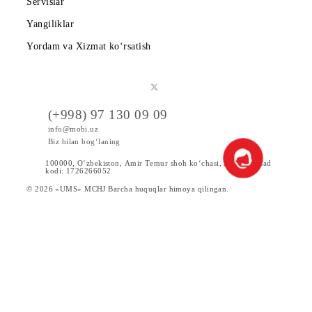
Tariflar
Chegirma va maxsus takliflar
Internet
Xizmatlar
Servislar
Yangiliklar
Yordam va Xizmat ko‘rsatish
(+998) 97 130 09 09
info@mobi.uz
Biz bilan bog‘laning
100000, O‘zbekiston, Аmir Tеmur shoh ko‘chаsi, 24 uy. UzCad
kodi: 1726266052