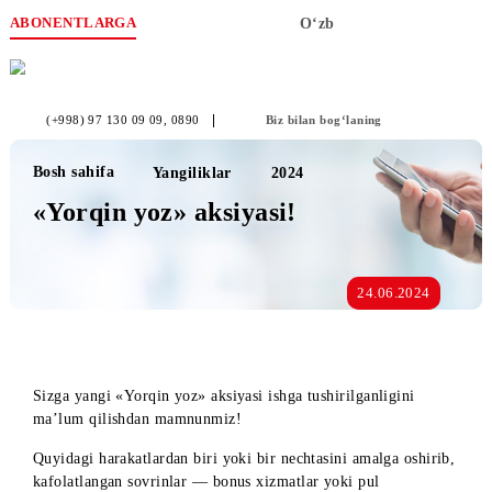
ABONENTLARGA
O‘zb
(+998) 97 130 09 09
, 0890
Biz bilan bog‘laning
Bosh sahifa
Yangiliklar
2024
«Yorqin yoz» aksiyasi!
24.06.2024
Sizga yangi «Yorqin yoz» aksiyasi ishga tushirilganligini
ma’lum qilishdan mamnunmiz!