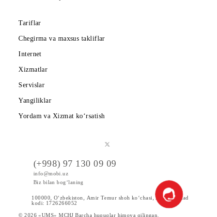
Hamkorlarga
Shartnoma
Mobiuzda karyera
Tariflar
Chegirma va maxsus takliflar
Internet
Xizmatlar
Servislar
Yangiliklar
Yordam va Xizmat ko‘rsatish