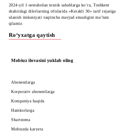
Hurmatli abonentlar!
2024-yil 1-sentabrdan texnik sabablarga ko‘ra, Toshkent
shahridagi dilerlarning ofislarida «Kerakli 30» tarif rejasiga
ulanish imkoniyati vaqtincha mavjud emasligini ma’lum
qilamiz.
Ro‘yxatga qaytish
Mobiuz ilovasini yuklab oling
Abonentlarga
Korporativ abonentlarga
Kompaniya haqida