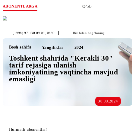
ABONENTLARGA
O‘zb
(+998) 97 130 09 09
, 0890
Biz bilan bog‘laning
Bosh sahifa
Yangiliklar
2024
Toshkent shahrida "Kerakli 30"
tarif rejasiga ulanish
imkoniyatining vaqtincha mavjud
emasligi
30.08.2024