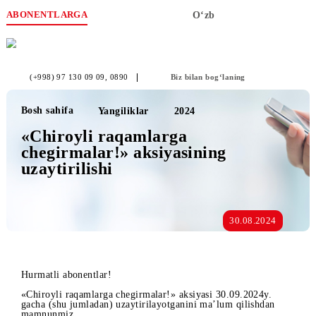
ABONENTLARGA
O‘zb
(+998) 97 130 09 09
, 0890
Biz bilan bog‘laning
Bosh sahifa
Yangiliklar
2024
«Chiroyli raqamlarga
chegirmalar!» aksiyasining
uzaytirilishi
30.08.2024
Hurmatli abonentlar!