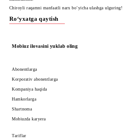
«Chiroyli raqamlarga chegirmalar!» aksiyasi 30.09.2024y.
gacha (shu jumladan) uzaytirilayotganini ma’lum qilishdan
mamnunmiz.
Chiroyli raqamni manfaatli narx bo‘yicha ulashga ulguring!
Ro‘yxatga qaytish
Mobiuz ilovasini yuklab oling
Abonentlarga
Korporativ abonentlarga
Kompaniya haqida
Hamkorlarga
Shartnoma