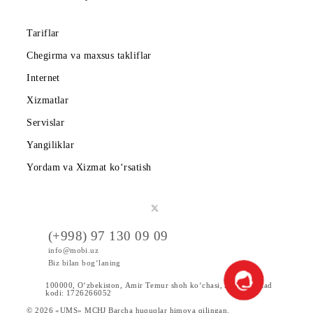
Hamkorlarga
Shartnoma
Mobiuzda karyera
Tariflar
Chegirma va maxsus takliflar
Internet
Xizmatlar
Servislar
Yangiliklar
Yordam va Xizmat ko‘rsatish