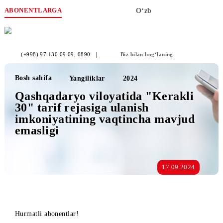
ABONENTLARGA
O‘zb
(+998) 97 130 09 09
, 0890
Biz bilan bog‘laning
Bosh sahifa
Yangiliklar
2024
Qashqadaryo viloyatida "Kerakli
30" tarif rejasiga ulanish
imkoniyatining vaqtincha mavjud
emasligi
17.09.2024