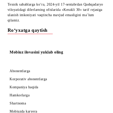
Hurmatli abonentlar!
Texnik sabablarga ko‘ra, 2024-yil 17-sentabrdan Qashqadary
viloyatidagi dilerlarning ofislarida «Kerakli 30» tarif rejasig
ulanish imkoniyati vaqtincha mavjud emasligini ma’lum
qilamiz.
Ro‘yxatga qaytish
Mobiuz ilovasini yuklab oling
Abonentlarga
Korporativ abonentlarga
Kompaniya haqida