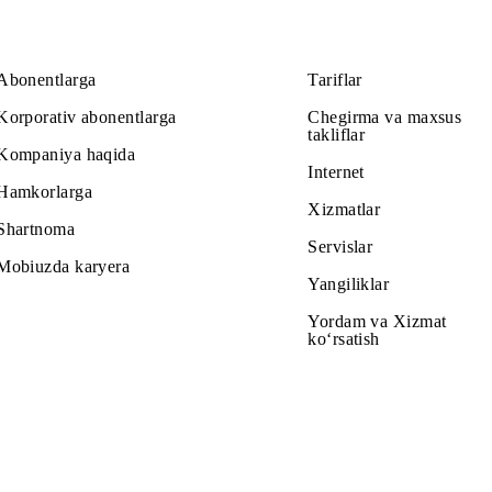
Abonentlarga
Tariflar
Korporativ abonentlarga
Chegirma v
takliflar
Kompaniya haqida
Internet
Hamkorlarga
Xizmatlar
Shartnoma
Servislar
Mobiuzda karyera
Yangiliklar
Yordam va
ko‘rsatish