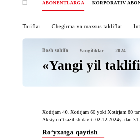
ABONENTLARGA
KORPORATIV
Tariflar
Chegirma va maxsus takliflar
Bosh sahifa
Yangiliklar
2024
«Yangi yil takl
Xotirjam 40, Xotirjam 60 yoki Xotirjam 
Aksiya o‘tkazilish davri:
02.12.2024
y.