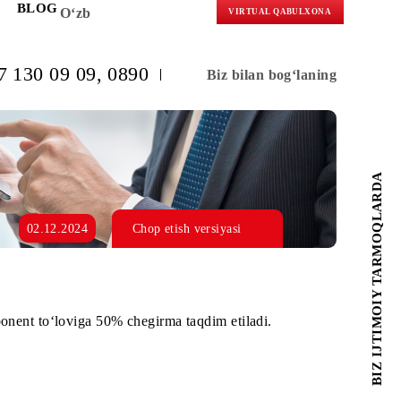
KORLARGA
BLOG
O‘zb
VIRTUAL 
(+998) 97 130 09 09
, 0890
Biz bilan b
02.12.2024
Chop etish versiyasi
oy davomida abonent to‘loviga 50% chegirma taqdim etiladi.