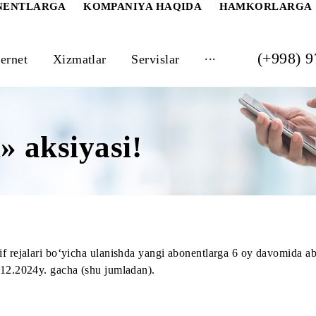
 ABONENTLARGA
KOMPANIYA HAQIDA
HAM
...
Internet
Xizmatlar
Servislar
ifi» aksiyasi!
80 tarif rejalari bo‘yicha ulanishda yangi abonentlarga 6 
 dan
31.12.2024
y. gacha (shu jumladan).