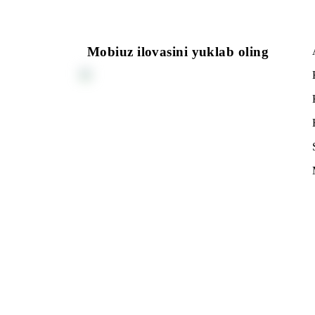
Ro‘yxatga qaytish
Mobiuz ilovasini yuklab oling