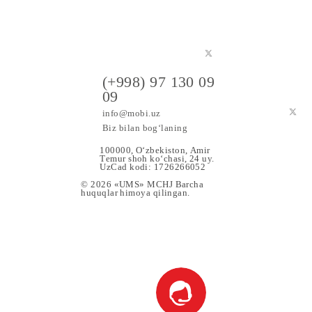
a maxsus
(+998) 97 130 09
09
info@mobi.uz
Biz bilan bog‘laning
100000, O‘zbekiston, Аmir
Tеmur shoh ko‘chаsi, 24 uy.
UzCad kodi: 1726266052
© 2026 «UMS» MCHJ Barcha
huquqlar himoya qilingan.
 Xizmat