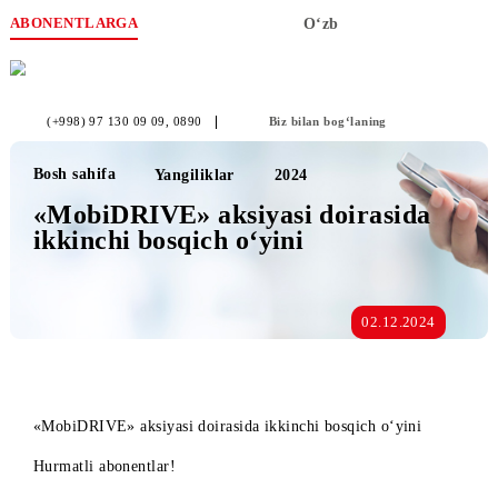
ABONENTLARGA
O‘zb
(+998) 97 130 09 09
, 0890
Biz bilan bog‘laning
Bosh sahifa
Yangiliklar
2024
«MobiDRIVE» aksiyasi doirasida
ikkinchi bosqich o‘yini
02.12.2024
«MobiDRIVE» aksiyasi doirasida ikkinchi bosqich o‘yini