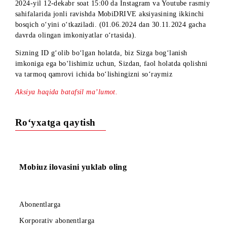
Hurmatli abonentlar!
2024-yil 12-dekabr soat 15:00 da Instagram va Youtube rasm
sahifalarida jonli ravishda MobiDRIVE aksiyasining ikkinchi
bosqich o‘yini o‘tkaziladi. (01.06.2024 dan 30.11.2024 gach
davrda olingan imkoniyatlar o‘rtasida).
Sizning ID g‘olib bo‘lgan holatda, biz Sizga bog‘lanish
imkoniga ega bo‘lishimiz uchun, Sizdan, faol holatda qolish
va tarmoq qamrovi ichida bo‘lishingizni so‘raymiz
Aksiya haqida batafsil maʼlumot.
Ro‘yxatga qaytish
Mobiuz ilovasini yuklab oling