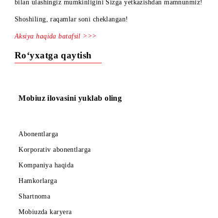
Endilikda maxsus kategoriya raqamlarini 80% gacha chegir
bilan ulashingiz mumkinligini Sizga yetkazishdan mamnunm
Shoshiling, raqamlar soni cheklangan!
Aksiya haqida batafsil >>>
Ro‘yxatga qaytish
Mobiuz ilovasini yuklab oling
Abonentlarga
Korporativ abonentlarga
Kompaniya haqida