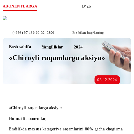
ABONENTLARGA
O‘zb
(+998) 97 130 09 09
, 0890
Biz bilan bog‘laning
Bosh sahifa
Yangiliklar
2024
«Chiroyli raqamlarga aksiya»
03.12.2024
«Chiroyli raqamlarga aksiya»
Hurmatli abonentlar,