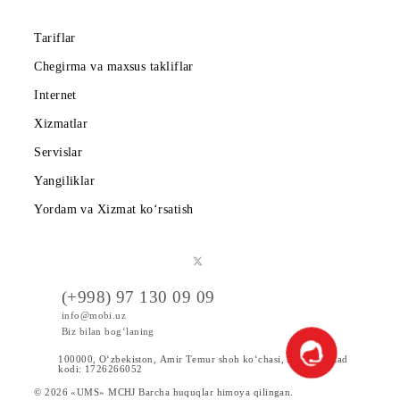
Hamkorlarga
Shartnoma
Mobiuzda karyera
Tariflar
Chegirma va maxsus takliflar
Internet
Xizmatlar
Servislar
Yangiliklar
Yordam va Xizmat ko‘rsatish