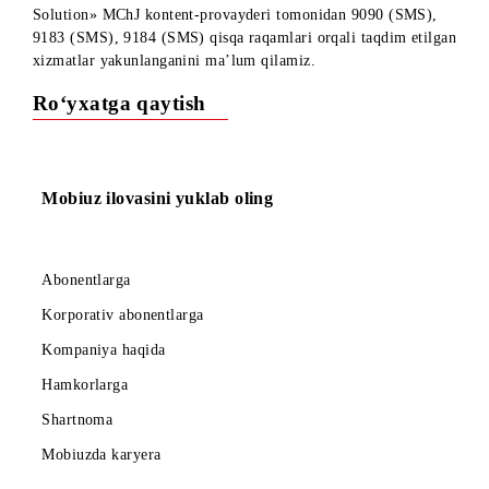
«MoBillion» Viktorinasi doirasida barcha sovrinli bosqichlar
yakunlanganligi munosabati bilan, «Premium Content
Solution» MChJ kontent-provayderi tomonidan 9090 (SMS),
9183 (SMS), 9184 (SMS) qisqa raqamlari orqali taqdim etil
xizmatlar yakunlanganini ma’lum qilamiz.
Ro‘yxatga qaytish
Mobiuz ilovasini yuklab oling
Abonentlarga
Korporativ abonentlarga
Kompaniya haqida
Hamkorlarga