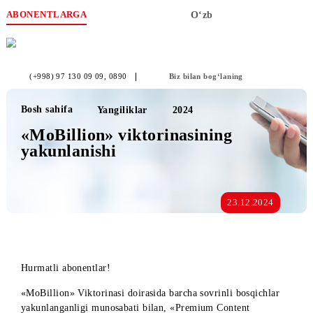
ABONENTLARGA
O‘zb
(+998) 97 130 09 09
, 0890
Biz bilan bog‘laning
Bosh sahifa
Yangiliklar
2024
«MoBillion» viktorinasining
yakunlanishi
23.12.2024
Hurmatli abonentlar!