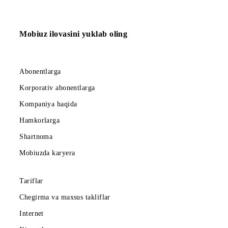
eslatib oʻtamiz.
Ro‘yxatga qaytish
Mobiuz ilovasini yuklab oling
Abonentlarga
Korporativ abonentlarga
Kompaniya haqida
Hamkorlarga
Shartnoma
Mobiuzda karyera