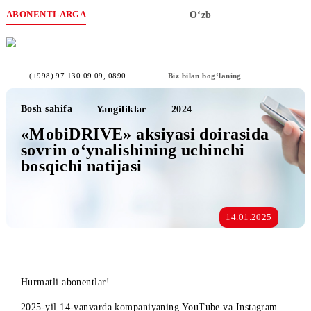
ABONENTLARGA
O‘zb
(+998) 97 130 09 09
, 0890
Biz bilan bog‘laning
Bosh sahifa
Yangiliklar
2024
«MobiDRIVE» aksiyasi doirasida
sovrin o‘ynalishining uchinchi
bosqichi natijasi
14.01.2025