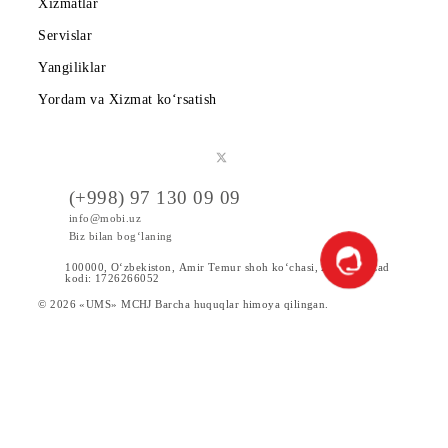
Tariflar
Chegirma va maxsus takliflar
Internet
Xizmatlar
Servislar
Yangiliklar
Yordam va Xizmat ko‘rsatish
(+998) 97 130 09 09
info@mobi.uz
Biz bilan bog‘laning
100000, O‘zbekiston, Аmir Tеmur shoh ko‘chаsi, 24 uy. UzCad