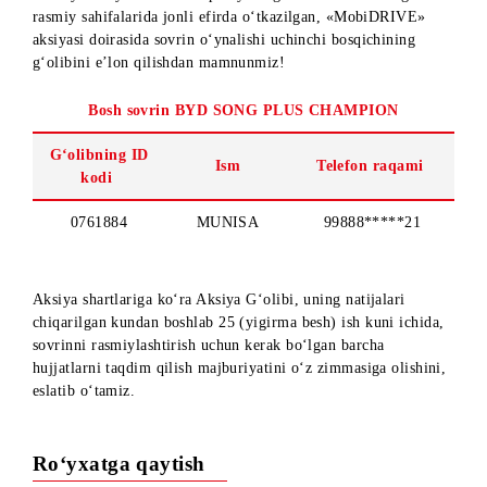
Hurmatli abonentlar!
2025-yil 14-yanvarda kompaniyaning YouTube va Instagram
rasmiy sahifalarida jonli efirda oʻtkazilgan, «MobiDRIVE»
aksiyasi doirasida sovrin o‘ynalishi uchinchi bosqichining
gʻolibini eʼlon qilishdan mamnunmiz!
Bosh sovrin BYD SONG PLUS CHAMPION
Gʻolibning ID
Ism
Telefon raqami
kodi
0761884
MUNISA
99888*****21
Aksiya shartlariga koʻra Aksiya Gʻolibi, uning natijalari
chiqarilgan kundan boshlab 25 (yigirma besh) ish kuni ichida
sovrinni rasmiylashtirish uchun kerak boʻlgan barcha
hujjatlarni taqdim qilish majburiyatini oʻz zimmasiga olishin