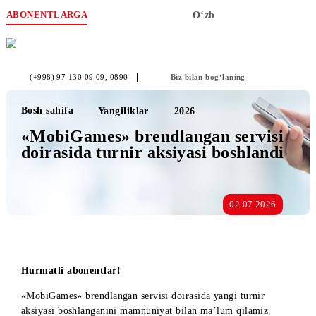
ABONENTLARGA
O‘zb
(+998) 97 130 09 09
, 0890
Biz bilan bog‘laning
Bosh sahifa
Yangiliklar
2026
«MobiGames» brendlangan servisi
doirasida turnir aksiyasi boshlandi
02.07.2026
Hurmatli abonentlar!