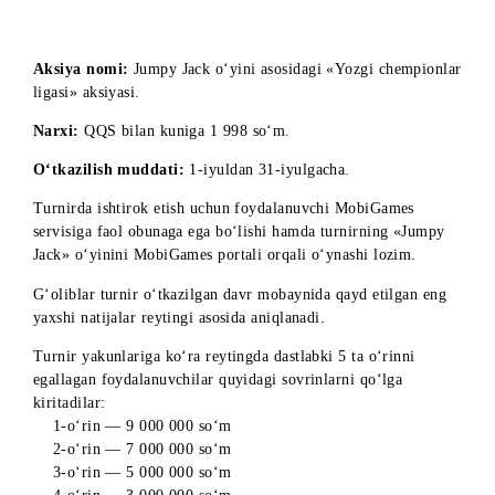
«MobiGames» brendlangan servisi doirasida yangi turnir
aksiyasi boshlanganini mamnuniyat bilan ma’lum qilamiz.
Aksiya nomi:
Jumpy Jack o‘yini asosidagi «Yozgi chempion
ligasi» aksiyasi.
Narxi:
QQS bilan kuniga 1 998 so‘m.
O‘tkazilish muddati:
1-iyuldan 31-iyulgacha.
Turnirda ishtirok etish uchun foydalanuvchi MobiGames
servisiga faol obunaga ega bo‘lishi hamda turnirning «Jumpy
Jack» o‘yinini MobiGames portali orqali o‘ynashi lozim.
G‘oliblar turnir o‘tkazilgan davr mobaynida qayd etilgan en
yaxshi natijalar reytingi asosida aniqlanadi.
Turnir yakunlariga ko‘ra reytingda dastlabki 5 ta o‘rinni
egallagan foydalanuvchilar quyidagi sovrinlarni qo‘lga