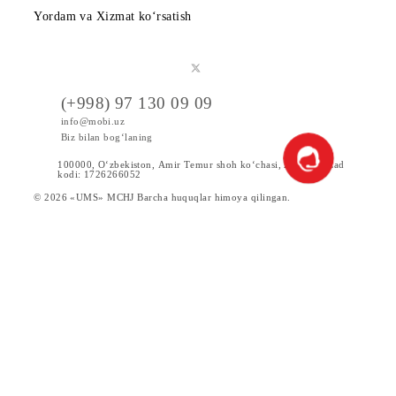
Tariflar
Chegirma va maxsus takliflar
Internet
Xizmatlar
Servislar
Yangiliklar
Yordam va Xizmat ko‘rsatish
(+998) 97 130 09 09
info@mobi.uz
Biz bilan bog‘laning
100000, O‘zbekiston, Аmir Tеmur shoh ko‘chаsi, 24 uy. UzCad
kodi: 1726266052
© 2026 «UMS» MCHJ Barcha huquqlar himoya qilingan.