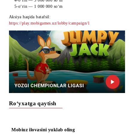
kiritadilar:
1-o‘rin — 9 000 000 so‘m
2-o‘rin — 7 000 000 so‘m
3-o‘rin — 5 000 000 so‘m
4-o‘rin — 3 000 000 so‘m
5-o‘rin — 1 000 000 so‘m
Aksiya haqida batafsil:
https://play.mobigames.uz/lobby/campaign/1