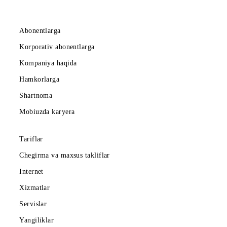
Ro‘yxatga qaytish
Mobiuz ilovasini yuklab oling
Abonentlarga
Korporativ abonentlarga
Kompaniya haqida
Hamkorlarga
Shartnoma
Mobiuzda karyera