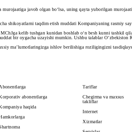
 reklama materiallari bo‘lsa, unda aniq ma’lumot, shikoyat 
oqador bo‘lmasa;
 bo‘yicha ma’lumot so‘ralsa.
gan va murojaatiga javob olgan bo‘lsa, uning qayta yuborilg
si bo‘yicha shikoyatlarni taqdim etish muddati Kompaniyanin
 «UMS» MChJga kelib tushgan kunidan boshlab o‘n besh kunni 
 ushbu muddat bir oygacha uzayishi mumkin. Ushbu talablar 
gan shaxsiy ma’lumotlaringizga ishlov berilishiga roziligingi
Abonentlarga
Tariflar