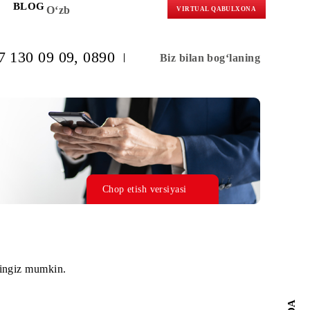
KORLARGA
BLOG
O‘zb
VIRTUAL 
(+998) 97 130 09 09
, 0890
Biz bilan b
Chop etish versiyasi
urojaat qilishingiz mumkin.