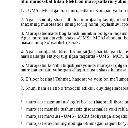
Bunda yuborayotgan murojaatingiz rasmiy maqom
Shu munosabat bilan Elektron murojaatlarni yu
1. «UMS» MChJga doir murojaatlarni Kompaniya k
2. Agar jismoniy shaxs sifatida murojaat qilayot
shaxsning murojaatida uning to‘liq nomi, joylash
3. Murojaatnomada bog‘lanish mumkin bo‘lgan ra
Agar murojaat etuvchi shaxs «UMS» MChJ abonent
masala aniq ko‘rsatilishi kerak.
4. Agar murojaatda biron bir hujjat(lar) haqida
materiallarga ehtiyoj tug‘ilgan taqdirda «UMS» 
5. Murojaatni ko‘rib chiqish jarayonida murojaat
murojaatnomani yuborgan chaqirtirilgan shaxs k
6. E’tibor bering! Tuhmat, haqorat va yolg‘on ma
7. Shuni ham eslatib o‘tmoqchi edikki, quyidagi 
murojaat mazmuni no‘tog‘ri bo‘lsa (haqoratli ib