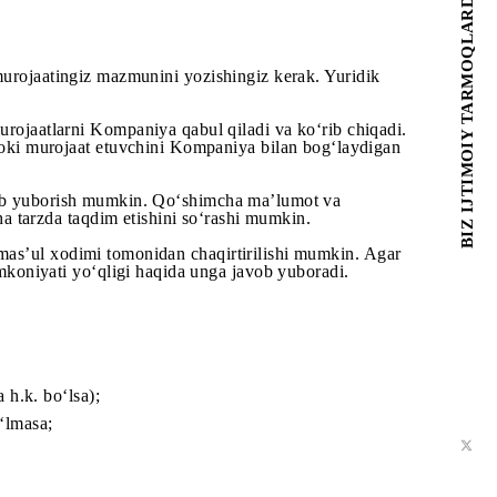
ilamiz:
alashmaydi.
zilingizni va murojaatingiz mazmunini yozishingiz kerak. Yu
ishi kerak.
‘llangan murojaatlarni Kompaniya qabul qiladi va ko‘rib 
dabuzarlik yoki murojaat etuvchini Kompaniya bilan bog‘l
xasini ham qo‘shib yuborish mumkin. Qo‘shimcha ma’lumot va
ni qo‘shimcha tarzda taqdim etishini so‘rashi mumkin.
ar «UMS» MChJ mas’ul xodimi tomonidan chaqirtirilishi mumki
ib chiqish imkoniyati yo‘qligi haqida unga javob yuboradi
n takliflar va h.k. bo‘lsa);