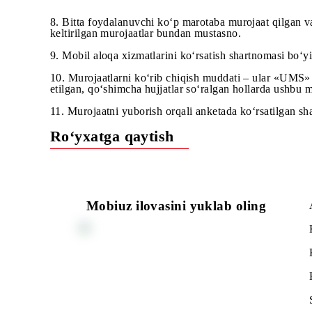
murojaat matnida tushunarsiz qisqartmalar yoki
murojaat mavzusi «UMS» MChJ faoliyatiga al
murojaat etuvchining nomiga olinmagan raqam
8. Bitta foydalanuvchi ko‘p marotaba murojaat qil
keltirilgan murojaatlar bundan mustasno.
9. Mobil aloqa xizmatlarini ko‘rsatish shartnoma
10. Murojaatlarni ko‘rib chiqish muddati – ular
etilgan, qo‘shimcha hujjatlar so‘ralgan hollarda
11. Murojaatni yuborish orqali anketada ko‘rsatil
Ro‘yxatga qaytish
Mobiuz ilovasini yuklab oling