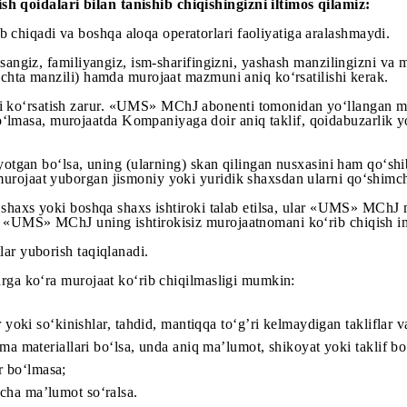
ga ega bo‘ladi.
borish qoidalari bilan tanishib chiqishingizni iltimos q
o‘rib chiqadi va boshqa aloqa operatorlari faoliyatiga ar
gan bo‘lsangiz, familiyangiz, ism-sharifingizni, yashash man
uvi (pochta manzili) hamda murojaat mazmuni aniq ko‘rsatil
qamni ko‘rsatish zarur. «UMS» MChJ abonenti tomonidan yo
i bo‘lmasa, murojaatda Kompaniyaga doir aniq taklif, qoi
 gap ketayotgan bo‘lsa, uning (ularning) skan qilingan nus
MChJ murojaat yuborgan jismoniy yoki yuridik shaxsdan ular
 qilgan shaxs yoki boshqa shaxs ishtiroki talab etilsa, ul
elmasa, «UMS» MChJ uning ishtirokisiz murojaatnomani ko‘r
’lumotlar yuborish taqiqlanadi.
sabablarga ko‘ra murojaat ko‘rib chiqilmasligi mumkin:
oralar yoki so‘kinishlar, tahdid, mantiqqa to‘g’ri kelmaydiga