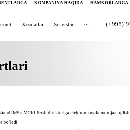
 ABONENTLARGA
KOMPANIYA HAQIDA
HAM
...
Internet
Xizmatlar
Servislar
hartlari
ida bevosita «UMS» MChJ Bosh direktoriga elektron tarzda m