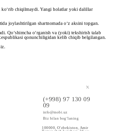
yoki taklif bo‘lmasa;
an murojaati ko‘rib chiqilmaydi. Yangi holatlar yoki dalilla
g rasmiy saytida joylashtirilgan shartnomada o‘z aksini top
tashkil qiladi. Qo‘shimcha o‘rganish va (yoki) tekshirish 
O‘zbekiston Respublikasi qonunchiligidan kelib chiqib belg
zni tasdiqlaysiz.