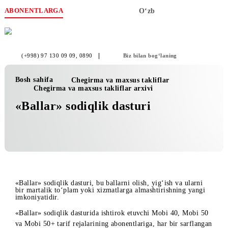
ABONENTLARGA
O‘zb
(+998) 97 130 09 09
, 0890
Biz bilan bog‘laning
Bosh sahifa
Chegirma va maxsus takliflar
Chegirma va maxsus takliflar arxivi
«Ballar» sodiqlik dasturi
«Ballar» sodiqlik dasturi, bu ballarni olish, yig‘ish va ularni
bir martalik to‘plam yoki xizmatlarga almashtirishning yangi
imkoniyatidir.