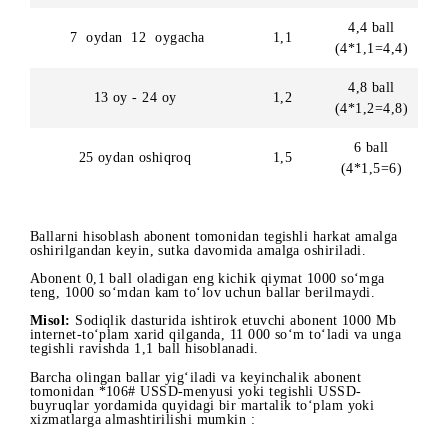
(MOBI 40
TR bir
Mazkur abonentga Mobiuz
oylik
Oshiruvchi
tarmog‘iga ulangan paytdan
abonent
koeffitsent
beri xizmat ko‘rsatilgan davr
to‘lovi
yechib
olinganid
berilgan 4
ball
misolida)
4 ball
1 oydan 6 oygacha
1
(4*1=4)
4,4 ball
7 oydan 12 oygacha
1,1
(4*1,1=4,4
4,8 ball
13 oy - 24 oy
1,2
(4*1,2=4,8