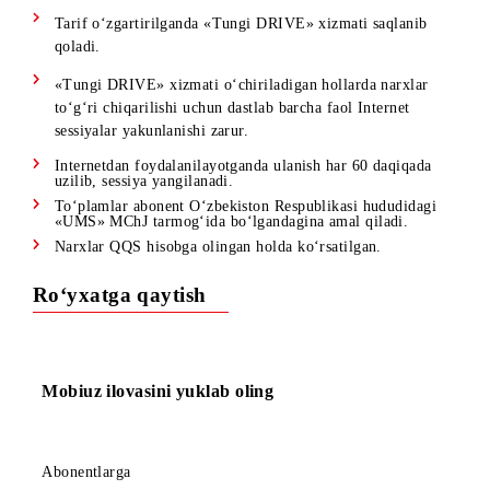
Ballar evaziga olingan Internet-toplamlardan foydalanish
uchun “Mobil internet” xizmatini, u avval o‘chirilgan
bo‘lsa, faollashtirish kerak. Ballar evaziga to‘plamlarga
kiritilgan trafikning tegishli hajmi, abonent ushbu davrda
vaqtinchalik blokirovkada bo‘lgan muddatidan qat'iy naza
taqdim etiladi. To‘plamlarni faollashtirish oralig‘idagi va
kamida 10 daqiqani tashkil etishi kerak.
«Tungi DRIVE» xizmati abonentlarga 0:00 dan 8:00 gac
bo‘lgan davr mobaynida internetdan cheklanmagan tarzda
foydalanish imkonini beradi. Abonentda xizmatning uchta
turi – bir martalik, haftalik yoki o‘n kunlikdan birini
tanlash imkoniyati mavjud. Abonentga xizmatni 00:00
gacha faollashtirish tavsiya etiladi.
Ballar evaziga Tungi DRIVE 1, Ballar evaziga Tungi
DRIVE 7, Ballar evaziga Tungi DRIVE 10
xizmatlarini
kunning har qanday paytida faollashtirish mumkin. Ular
tegishli ravishda xizmat ulangan paytdan boshlab 1,7 yok
10 kun amal qiladi. Xizmat to‘g‘ri ishlashi uchun joriy
sessiyani to‘xtatib, soat 00:00dan keyin yangisini boshlas