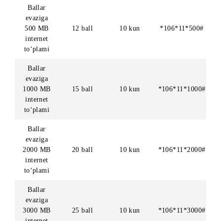
Ballar
evaziga 50
MB
3 ball
10 kun
*106*11*50
internet
to‘plami
Ballar
evaziga
100 MB
5 ball
10 kun
*106*11*10
internet
to‘plami
Ballar
evaziga
300 MB
10 ball
10 kun
*106*11*30
internet
to‘plami
Ballar
evaziga