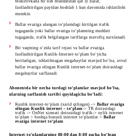
MOBI 40, MOBI 50 va MOBI 50+ TR ulanganda «BMS
Ballar» xizmati avtomatik ravishda qo‘shiladi.
MOBI 40, MOBI 50 va MOBI 50+ TR o‘tilganda «BMS
Ballar» xizmati avtomatik ravishda qo‘shiladi.
Bir vaqtda bir nechta to‘plamlarni ulash mumkin. Ulanga
«ballar uchun to‘plamlar» (bir turdagi xizmatlar) hajmi
qo‘shiladi. To‘plamdan foydalanish muddati oxirgi ballar
evaziga ulangan to`plam muddati tugaguncha uzaytirilad
Abonent ballar evaziga taqdim etilgan to‘plamlardan faqa
faol holatda bo‘lganda foydalanishi mumkin.
Tarif rejasi o‘zgartirilganda avval taqdim etilgan «ballar
evaziga to‘plam» o‘tkaziladi.
Ballarni almashtirishda ulangan to‘plamlar, xarid qilingan
to‘plamlar bilan qo‘shilmaydi.
Ballar evaziga faollashtirilgan Internet-to‘plamdagi qolga