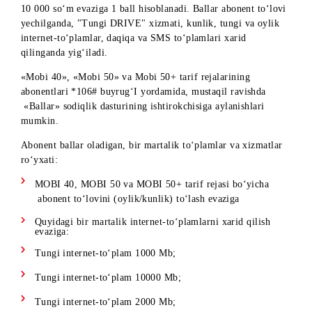
«Ballar» sodiqlik dasturida ishtirok etuvchi Mobi 40, Mobi 
va Mobi 50+ tarif rejalarining abonentlariga, har bir sarflan
10 000 so‘m evaziga 1 ball hisoblanadi. Ballar abonent to‘lo
yechilganda, "Tungi DRIVE" xizmati, kunlik, tungi va oylik
internet-to‘plamlar, daqiqa va SMS to‘plamlari xarid
qilinganda yig‘iladi.
«Mobi 40», «Mobi 50» va Mobi 50+ tarif rejalarining
abonentlari *106# buyrug‘I yordamida, mustaqil ravishda
«Ballar» sodiqlik dasturining ishtirokchisiga aylanishlari
mumkin.
Abonent ballar oladigan, bir martalik to‘plamlar va xizmatla
ro‘yxati:
MOBI 40, MOBI 50 va MOBI 50+ tarif rejasi bo‘yicha
abonent to‘lovini (oylik/kunlik) to‘lash evaziga
Quyidagi bir martalik internet-to‘plamlarni xarid qilish
evaziga: