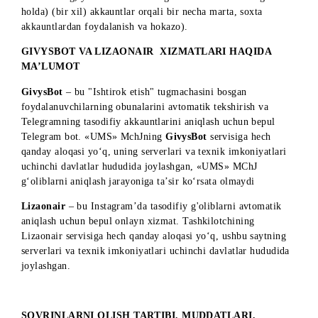
profillari/sahifalari (shu jumladan kompaniyalar, firmalar,
faoliyat sohalari ko'rsatilgan profillar) bilan foydalanuvchila
ishtirok etishi taqiqlangan, shuningdek, izohlarda bunday
profillarni belgilash.
4. Instagramdagi tanlov ishtirokchisi bitta izohda 3 ta doʻstin
belgilashi kerak. Agar alohida izohlarda bir yoki bir nechta
akkaunt belgilangan bo'lsa, bu sharhlar noto'g'ri deb
hisoblanadi va tanlovda hisobga olinmaydi.
5. Agar Instagram’da tanlov ishtirokchisi bitta izohda 5 dan
ortiq do‘stini belgilasa, u har qanday holatda ham tanlov
shartlarini muvaffaqiyatli bajargan hisoblanadi.
6. Instagram’da tanlovda qo‘pol so‘z, behayo so‘zlar,
g‘azablangan so‘zlar, haqoratlar va hokazolarni o‘z ichiga
olgan izohlarga ruxsat berilmaydi.
7.
Mobiuz.uzbekistan Instagram akkaunti administratorlari
firibgarlik holatlari aniqlansa ishtirokchilarni izohlarini
o‘chirib tashlagan holda tanlovda ishtirok etishdan