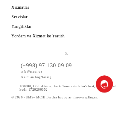
7. Tashkilotchi uchinchi shaxslarga tanlov ishtirokchilari
haqidagi ma’lumotlarni taqdim etishga haqli emas (tanlovda 
O‘zbekiston Respublikasi qonunchiligida belgilangan holatla
bundan mustasno).
8. Tashkilotchi ushbu Qoidalarda belgilangan shartlar va
muddatlarga muvofiq ravishda tanlov g‘oliblari – tanlov
Sovrin jamg‘armasi sohiblarini aniqlash jaryonini o‘tkazishi 
ularga sovrinlarni taqdim etishi shart. Agar GivysBot,
Lizaonair va/yoki Instagram va/yoki Youtube biron-bir saba
koʻra sovrinlar oʻyinidan oldin yoki oʻyin davomida ishlama
qolganligi aniqlansa, Tashkilotchi sovrinlar oʻyinini Qoidala
ko'rsatilgan g'oliblarni aniqlash sanasidan 3 (uch) ish kunida
koʻp boʻlmagan muddatga qoldirishga haqli.
9. Tashkilotchi tanlov qoidalariga o'zgartirish va qo'shimchal
kiritish huquqini o'zida saqlab qoladi. Tanlov shartlariga
o‘zgartirishlar kiritilgan taqdirda, “UMS” MChJ tegishli
ma’lumotlarni
www.mobi.uz
rasmiy veb-saytiga joylashtirish