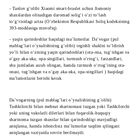
elektron pochta yoki Telegram-akkaunt orqali taqdim etishlar
kerak (skan, rasm shaklida).
5. Tashkilotchi soliq va yig‘imlarni, tanlov sovrin
jamarg‘armasida nazarda tutilmagan, o‘z mablag‘laridan
to‘lash bo‘yicha majburiyatlarni zimmasiga olmaydi;
6. Pul yutuqlaridan to‘lov amalga oshirilgan paytdagi O‘zR
amaldagi qonunchiligiga muvofiq, jismoniy shaxslarning
daromadidan ushlab qolinadigan soliqni olib qolgan holda,
tanlov G‘olibi tomonidan O‘zbekiston Respublikasining har
qanday bankida ochilgan bank hisob raqamiga o‘tkazib
beriladi.
7. Sovrinni olishdan oldin tanlov g‘olibi Tashkilotchining
shaxsiy ofisiga shaxsan murojaat qilishi va quyidagi hujjatlar
taqdim qilishi kerak:
-O‘zR fuqarosi pasportining asl nusxasi (O‘zR fuqarolari
uchun), milliy passport va yashash uchun guvohnoma (xoriji
fuqarolar uchun), fuqaroligi bo‘lmagan shaxs guvohnomasi