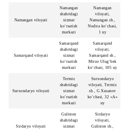
Andijon viloyati
xizmat
uy
ko‘rsatish
(mo‘ljal: «Xolis
markazi
savdo
markazining
ro‘parasi)
Buxoro
Buxoro viloyati
shahridagi
Buxoro sh.,
Buxoro viloyati
xizmat
Xofiz Tonish
ko‘rsatish
Buxoriy
markazi
ko‘chasi, 10-u
Jizzax
Jizzax viloyati,
shahridagi
Jizzax sh.,
Jizzax viloyati
xizmat
Sh.Rashidov
ko‘rsatish
ko‘chasi
markazi
Qarshi
Qashqadaryo
shahridagi