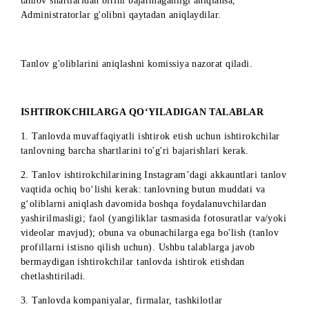
bo’lish;
2) Tanlov postida 3ta do'stni izohlarda belgilash kerak. 
yordamida).
G’oliblarni aniqlash kuni soat 15:00 da Tashkilotchining
Instagram’dagi sahifasida onlayn efirda tasodifiy g‘oliblar
(profilini) aniqlanadi. Instagram’dagi g'oliblarni aniqlash
Lizaonair (
https://lizaonair.com
) servisi yordamida online
tarzda amalga oshiriladi. Buning uchun Administratorlar
xizmatda tanlov posti havolasini ko'rsatadilar, shartlarning
bajarilganligini tekshirishni belgilaydilar va tasodifiy
g'oliblarni aniqlash tugmachasini bosadilar. Xizmat
g'oliblarning ismlarini (profillarini) ko'rsatadi.
Administratorlar jonli efirda g'olibni tanlov shartlariga
muvofiqligini tekshiradi. Agar tekshirish natijasida g'olib
tanlov shartlaridan birini bajarmaganligi aniqlansa,
Administratorlar g'olibni qaytadan aniqlaydilar.