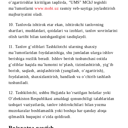
bajarishning imkoni bo‘lmaganligi.
15. Sovrinni berishdan bosh tortilganda yoki G‘olibning yut
natijalari bekor qilinganda pul yutuqlari va boshqa sovrinlar
Tashkilotchi mulki bo‘lib qoladi va takroran o‘ynalmaydi.
Boshqa shartlar:
1. Tashkilotchi lizaonair.com g‘oliblarni aniqlash servisi
faoliyati bo‘yicha hech qanday majburiyatlarni o‘z bo‘yniga
olmaydi.
2. Ishtirokchi akkauntidan bajarilayotgan barcha harakatlar u
tomonidan bajarilmoqda, deya qabul qilinadi. Tashkilotchi
ishtirokchini tanlovda chetlatilishiga olib kelgan hatti-
harakatlarini uchun javobgar emas, shu jumladan ishtirokchi
profilidan uning roziligi yoki roziligisiz kimdir foydalangan
bo‘lsa va h.k.
3. Tanlovda ishtirok etayotgan ishtirokchi agarda tanlov
tashkilotchi tomonidan bekor qilinsa yoki uning shartlari