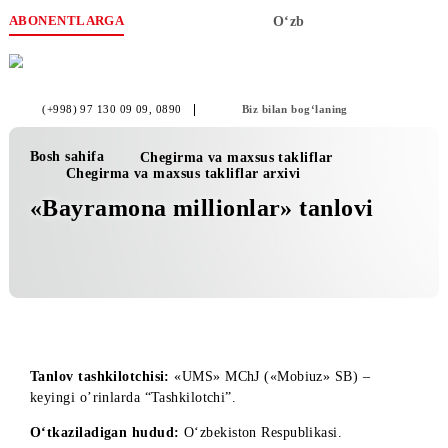
ABONENTLARGA
O‘zb
(+998) 97 130 09 09
, 0890
Biz bilan bog‘laning
Bosh sahifa
Chegirma va maxsus takliflar
Chegirma va maxsus takliflar arxivi
«Bayramona millionlar» tanlovi
Tanlov tashkilotchisi:
«UMS» MChJ («Mobiuz» SB) –
keyingi o’rinlarda “Tashkilotchi”.