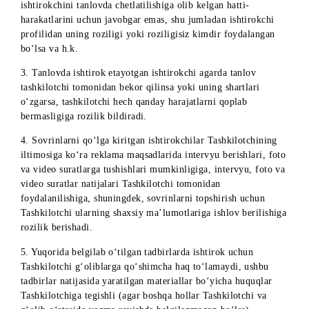
oshirishdan, jumladan sovrinlarni qabul qilish uchun talab
etilgan hujjatlarni taqdim etishdan bosh tortishi G‘olibning
sovrinni olishdan bosh tortishi sifatida baholanadi.
10. Pul sovrinini rasmiylashtirish/olish jarayonini foto va
videotasvirga olinishga va rasm/videoalrni kompaniyaning
ijtimoiy tarmoqlardagi rasmiy sahifalarida joylashtirishga o‘
roziligini beradi.
11. Tashkilotchi pul yutuqlari va sovrinlar naqd pul ko‘rinis
to‘lash majburiyatini o‘z zimmasiga olmaydi.
12. Tanlov g‘oliblari har qanday sabablarga ko‘ra sovrinni
berishni talab qilmaganda yoki undan voz kechganda pul
yutuqlari va sovrinlari Tashkilotchi mulki bo‘lib qoladi. Bu
holatda talab qilinmagan sovrinlar takroran o‘ynalmaydi.
13. Tashkilotchi G‘olib tomonidan Sovrinlarni olish tartibid
nazarda tutilgan barcha talablar va shartlar bajarilmagan