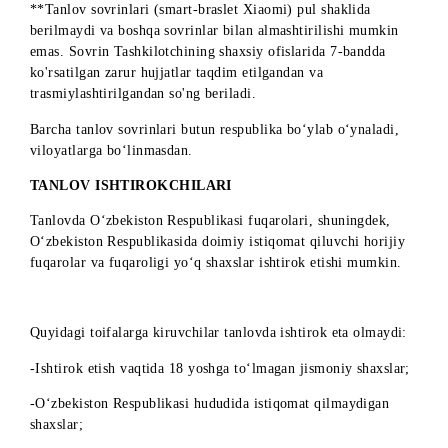
*Pul yutuqlari G‘oliblarga naqdsiz shaklda beriladi, hamda
to‘lovni amalga oshirish paytidagi O‘zR amaldagi
qonunchiligida nazarda tutilgan soliqlarni ushlab qolgan hold
G‘oliblarning bankdagi hisob raqamiga o‘tkazib beriladi.
**Tanlov sovrinlari (smart-braslet
Xiaomi)
pul shaklida
berilmaydi va boshqa sovrinlar bilan almashtirilishi mumkin
emas. Sovrin Tashkilotchining shaxsiy ofislarida 7-bandda
ko'rsatilgan zarur hujjatlar taqdim etilgandan va
trasmiylashtirilgandan so'ng beriladi.
Barcha tanlov sovrinlari butun respublika bo‘ylab o‘ynaladi,
viloyatlarga bo‘linmasdan.
TANLOV ISHTIROKCHILARI
Tanlovda O‘zbekiston Respublikasi fuqarolari, shuningdek,