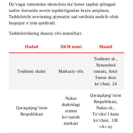
(fuqaroligi bo‘lmagan shaxslar uchun) yoki ID-karta.
- JShShIR.
- Tanlovdagi shartlarni bajarilganligini tasdiqlovchi
skrinshotlar.
- Bank hisob raqamining rekvizitlari.
- G‘olibning bank hisob raqamiga pul yutuqlarini, O‘zR
amaldagi qonunchiligida nazarda tutilgan soliqlarni ushlab
qolgan holda, o‘tkazib beriladi rozilik haqidagi tilxat.
- Tanlov g‘olibi Xiaomi smart-braslet uchun Jismoniy
shaxslardan olinadigan daromad solig‘i o‘zi to‘lash
to‘g‘risidagi ariza (O‘zbekiston Respublikasi Soliq kodeksin
393-moddasiga muvofiq).
- yaqin qarindoshlar haqidagi ma’lumotlar. Da’vogar (pul
mablag’lari o’ynalishining g’olibi) tegishli shaklni to‘ldirish
yo‘li bilan o‘zining yaqin qarindoshlari (ota-ona, tug‘ishgan