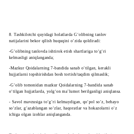
Namangan
Namangan
shahridagi
viloyati,
Namangan viloyati
xizmat
Namangan sh.,
ko‘rsatish
Nodira ko‘chasi
markazi
1 uy
Samarqand
Samarqand
shahridagi
viloyati,
Samarqand viloyati
xizmat
Samarqand sh.,
ko‘rsatish
Mirzo Ulug‘be
markazi
ko‘chasi, 105 u
Termiz
Surxondaryo
shahridagi
viloyati, Termi
Surxondaryo viloyati
xizmat
sh., G.Xusanov
ko‘rsatish
ko‘chasi, 32 «A
markazi
uy
Guliston
Sirdaryo