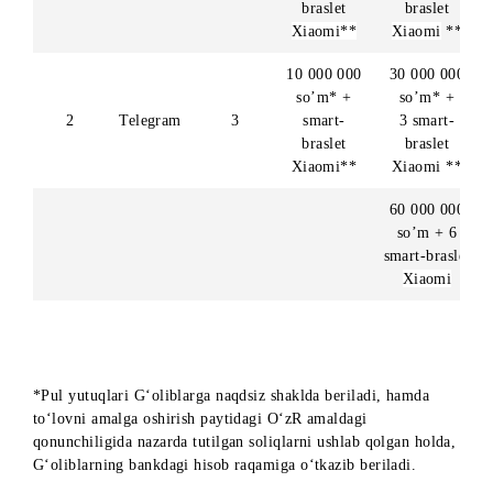
Bosqich
Tarmoq
Sovrin
soni
fondi+So
nom
10 000 000
30 000 
so’m* +
so’m*
1
Instagram
3
smart-
3 smar
braslet
brasle
Xiaomi
**
Xiaomi
10 000 000
30 000 
so’m* +
so’m*
2
Telegram
3
smart-
3 smar
braslet
brasle
Xiaomi
**
Xiaomi
60 000 
so’m +
smart-bra
Xiaom