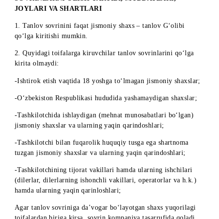
chetlashtirishga haqli (tanlovda qatnashishga urinishlar, taniq
shaxslarning, yuridik shaxslarning akkauntlari ko‘rsatilgan
holda) (bir xil) akkauntlar orqali bir necha marta, soxta
akkauntlardan foydalanish va hokazo).
GIVYSBOT
VA LIZAONAIR XIZMATLARI HAQIDA
MA’LUMOT
GivysBot
– bu "Ishtirok etish" tugmachasini bosgan
foydalanuvchilarning obunalarini avtomatik tekshirish va
Telegramning tasodifiy akkauntlarini aniqlash uchun bepul
Telegram bot. «UMS» MchJning
GivysBot
servisiga hech
qanday aloqasi yo‘q, uning serverlari va texnik imkoniyatlar
uchinchi davlatlar hududida joylashgan, «UMS» MChJ
g‘oliblarni aniqlash jarayoniga ta’sir ko‘rsata olmaydi
Lizaonair
– bu Instagram’da tasodifiy g'oliblarni avtomatik
aniqlash uchun bepul onlayn xizmat. Tashkilotchining
Lizaonair servisiga hech qanday aloqasi yo‘q, ushbu saytning
serverlari va texnik imkoniyatlari uchinchi davlatlar hududid