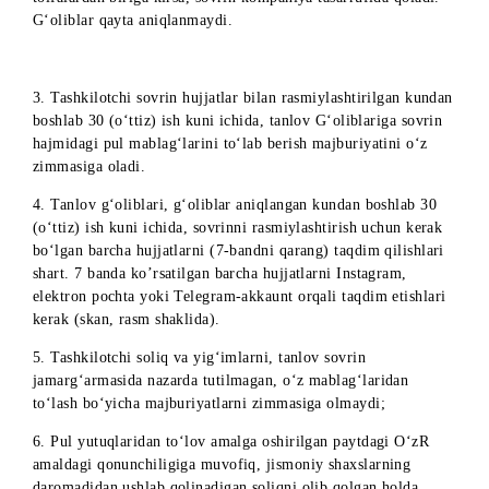
joylashgan.
SOVRINLARNI OLISH TARTIBI, MUDDATLARI,
JOYLARI VA SHARTLARI
1. Tanlov sovrinini faqat jismoniy shaxs – tanlov G‘olibi
qo‘lga kiritishi mumkin.
2. Quyidagi toifalarga kiruvchilar tanlov sovrinlarini qo‘lga
kirita olmaydi:
-Ishtirok etish vaqtida 18 yoshga to‘lmagan jismoniy shaxsla
-O‘zbekiston Respublikasi hududida yashamaydigan shaxslar;
-Tashkilotchida ishlaydigan (mehnat munosabatlari bo‘lgan)
jismoniy shaxslar va ularning yaqin qarindoshlari;
-Tashkilotchi bilan fuqarolik huquqiy tusga ega shartnoma
tuzgan jismoniy shaxslar va ularning yaqin qarindoshlari;