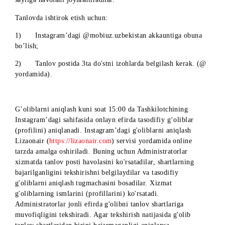
obuna bo'lish kerak;
3) Kanaldagi ushbu post ostidagi "Ishtirok etaman” tugmasin
bosish kerak;
G’oliblarni aniqlash kuni soat 16:00 da ushbu post ostida
@GivysBot avtomatik ravishda tasodifiy g‘oliblar ismini
(profilini) aniqlab beradi. Aniqlash jarayoni videoga olinadi.
Instagram uchun shartlar:
Instagramdagi @mobiuz.uzbekistan akkaunti administratorlar
tomonidan sahifada tanlov qisqacha shartlari haqida e’lon
joylashtiriladi. Tanlov batafsil shartlari
www.mobi.uz
veb-
saytiga havolani joylashtiradilar.
Tanlovda ishtirok etish uchun:
1) Instagram’dagi @mobiuz.uzbekistan akkauntiga obuna