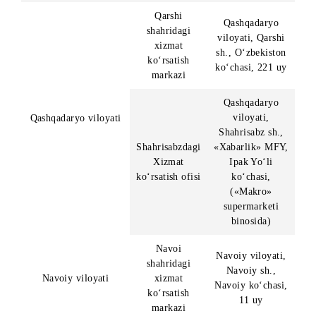
Hudud
XKM nomi
Manzil
Toshkent sh.,
Yunusobod
Toshkent shahri
Markaziy ofis
tumani, Amir
Temur shox
ko‘chasi, 24
Qoraqalpog‘isto
Nukus
Respublikasi,
shahridagi
Qoraqalpog‘iston
Nukus sh.,
xizmat
Respublikasi
To‘rtko‘l katta
ko‘rsatish
ko‘chasi, 138
markazi
«A» uy
Andijon viloyati
Andijon sh.,
Andijon
Boburshox
shahridagi
ko‘chasi, 13-v