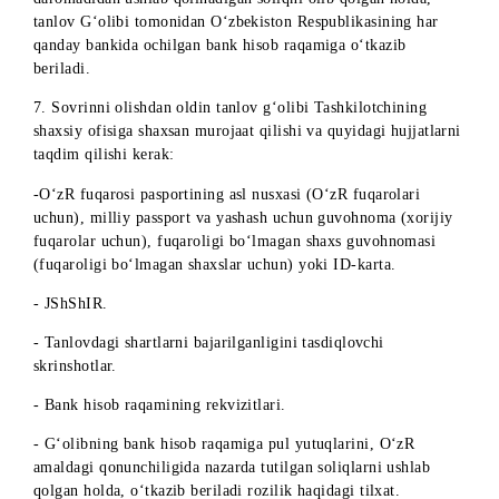
-Tashkilotchining tijorat vakillari hamda ularning ishchilari
(dilerlar, dilerlarning ishonchli vakillari, operatorlar va h.k.)
hamda ularning yaqin qarinloshlari;
Agar tanlov sovriniga da’vogar bo‘layotgan shaxs yuqorilagi
toifalardan biriga kirsa, sovrin kompaniya tasarrufida qoladi.
G‘oliblar qayta aniqlanmaydi.
3. Tashkilotchi sovrin hujjatlar bilan rasmiylashtirilgan kund
boshlab 30 (o‘ttiz) ish kuni ichida, tanlov G‘oliblariga sovri
hajmidagi pul mablag‘larini to‘lab berish majburiyatini o‘z
zimmasiga oladi.
4. Tanlov g‘oliblari, g‘oliblar aniqlangan kundan boshlab 30
(o‘ttiz) ish kuni ichida, sovrinni rasmiylashtirish uchun kera
bo‘lgan barcha hujjatlarni (7-bandni qarang) taqdim qilishlar
shart. 7 banda ko’rsatilgan barcha hujjatlarni Instagram,