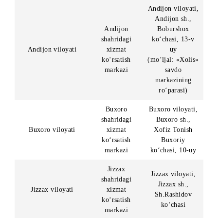
o‘gay aka-uka, opa-singillari, turmush o‘rtog‘i, farzandlari,
shu jumladan asrab olingan, hamda turmush o‘rtog‘ining ota
onasi, tug‘ishgan va o‘gay aka-uka, opa-singillari ) haqidagi
ma'lumotlarni berishi kerak.
Da’vogarning (pul mablag’lari o’ynalishining g’olibi)
Tashkilotchi bilan mehnat shartnomasi tuzgan yoki Tashkilot
yoki uning vakolatli dilerlari bilan fuqarolik-huquqiy
shartnoma tuzgan shaxslar bilan qarindoshligi mavjudligi
aniqlansa, hamda ishonchsiz ma’lumotlar taqdim qilingani
aniqlangan vaziyatda sovrin berilmaydi.
Da’vogar tomonidan ishonchsiz ma’lumot taqdim qilingani
tanlov doirasida sovrin topshirilgandan keyin aniqlansa,
Tashkilotchi sovrinning qiymatini sud tartibida undirib olish
huquqini o‘zida qoldiradi.
Tashkilotchining shaxsiy ofis manzillari: