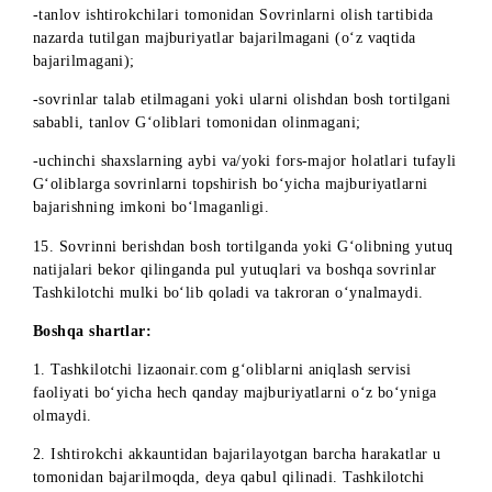
- Savol mavzusiga to‘g‘ri kelmaydigan, qo‘pol so‘z, behayo
so‘zlar, g‘azablangan so‘zlar, haqoratlar va hokazolarni o‘z
ichiga olgan izohlar aniqlanganda.
Tanlov natijalari bekor qilingan holatda, pul mablag‘lari va
sovrinlar Tashkilotchining mulki bo‘lib qoladi va takroran
o‘ynalmaydi.
9. G‘olib pul sovrinini rasmiylashtirish/qabul qilish vaqtida
g’olib to‘g‘risidagi shaxsiy ma’lumotlar va sovrin haqidagi
batafsil axborot ko‘rsatilgan barcha zarur hujjatlarni (sovrinn
rasmiylashtirish/qabul qilish jarayoni bilan bog‘liq) imzolash
shart.
Tanlov G‘olibining zarur hujjatlarni imzolashdan va/yoki
boshqa yuridik jihatdan ahamiyatli hatti-harakatlarni amalga