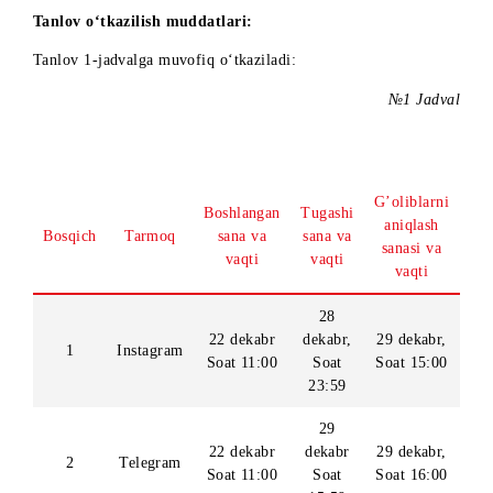
O‘tkaziladigan hudud:
O‘zbekiston Respublikasi.
Tanlov o‘tkazilish muddatlari:
Tanlov 1-jadvalga muvofiq oʻtkaziladi:
№1 Jad
G’oliblarn
Boshlangan
Tugashi
aniqlash
Bosqich
Tarmoq
sana
va
sana
va
sanasi va
vaqti
vaqti
vaqti
28
22 dekabr
dekabr,
29 dekabr
1
Instagram
Soat 11:00
Soat
Soat 15:0
23:59