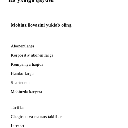
o‘zgarsa, tashkilotchi hech qanday harajatlarni qoplab
bermasligiga rozilik bildiradi.
4. Sovrinlarni qo‘lga kiritgan ishtirokchilar Tashkilotchining
iltimosiga ko‘ra reklama maqsadlarida intervyu berishlari, fo
va video suratlarga tushishlari mumkinligiga, intervyu, foto 
video suratlar natijalari Tashkilotchi tomonidan
foydalanilishiga, shuningdek, sovrinlarni topshirish uchun
Tashkilotchi ularning shaxsiy ma’lumotlariga ishlov berilishi
rozilik berishadi.
5. Yuqorida belgilab o‘tilgan tadbirlarda ishtirok uchun
Tashkilotchi g‘oliblarga qo‘shimcha haq to‘lamaydi, ushbu
tadbirlar natijasida yaratilgan materiallar bo‘yicha huquqlar
Tashkilotchiga tegishli (agar boshqa hollar Tashkilotchi va
g‘olib o‘rtasida yozma ravishda belgilanmagan bo‘lsa).
6. Ishtirokchilar tanlovda ishtirok va sovrinlar olish bilan
bog‘liq barcha hatti-harakatlarni ushbu hujjatda belgilangan
muddatlarda bajarishi shart.