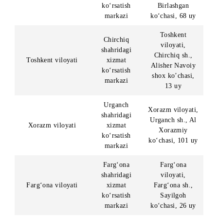
viloyati, Qarsh
xizmat
sh., O‘zbekisto
ko‘rsatish
ko‘chasi, 221 u
markazi
Qashqadaryo
viloyati,
Qashqadaryo viloyati
Shahrisabz sh.,
Shahrisabzdagi
«Xabarlik» MFY
Xizmat
Ipak Yo‘li
ko‘rsatish ofisi
ko‘chasi,
(«Makro»
supermarketi
binosida)
Navoi
Navoiy viloyati
shahridagi
Navoiy sh.,
Navoiy viloyati
xizmat
Navoiy ko‘chasi
ko‘rsatish
11 uy
markazi