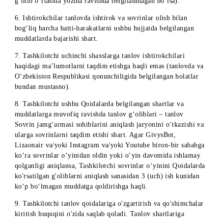
taqdirda, G‘olibga pul yutuqlari va sovrinni taqdim qilishda
bosh tortish huquqini o‘zida qoldiradi.
14. Tashkilotchi quyidagi holatlar uchun javobgar emas:
-ishtirokchilarda ijtimoiy tarmoqlarda joylashtirilgan g‘olib
ro‘yxati bilan tanishish imkoniyati yo‘qligi;
-sovrinlarni olish uchun zarur bo‘lgan ma’lumotlar/hujjatlar
ishtirokchilarning aybi bilan yoki boshqa sabablarga ko‘ra
topshirilmagani/o‘z vaqtida topshirilmagani;
-tanlov ishtirokchilari tomonidan Sovrinlarni olish tartibida
nazarda tutilgan majburiyatlar bajarilmagani (o‘z vaqtida
bajarilmagani);
-sovrinlar talab etilmagani yoki ularni olishdan bosh tortilga
sababli, tanlov G‘oliblari tomonidan olinmagani;
-uchinchi shaxslarning aybi va/yoki fors-major holatlari tufa
G‘oliblarga sovrinlarni topshirish bo‘yicha majburiyatlarni