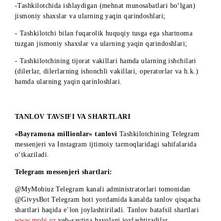
O‘zbekiston Respublikasida doimiy istiqomat qiluvchi horiji
fuqarolar va fuqaroligi yo‘q shaxslar ishtirok etishi mumkin.
Quyidagi toifalarga kiruvchilar tanlovda ishtirok eta olmaydi
-Ishtirok etish vaqtida 18 yoshga to‘lmagan jismoniy shaxsla
-O‘zbekiston Respublikasi hududida istiqomat qilmaydigan
shaxslar;
-Tashkilotchida ishlaydigan (mehnat munosabatlari bo‘lgan)
jismoniy shaxslar va ularning yaqin qarindoshlari;
- Tashkilotchi bilan fuqarolik huquqiy tusga ega shartnoma
tuzgan jismoniy shaxslar va ularning yaqin qarindoshlari;
- Tashkilotchining tijorat vakillari hamda ularning ishchilari
(dilerlar, dilerlarning ishonchli vakillari, operatorlar va h.k.)
hamda ularning yaqin qarinloshlari.