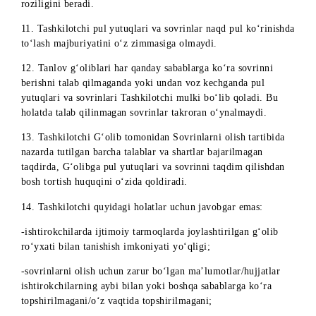
shahridagi
viloyati,
Farg‘ona viloyati
xizmat
Farg‘ona sh.,
ko‘rsatish
Sayilgoh
markazi
ko‘chasi, 26 uy
8. Tashkilotchi quyidagi holatlarda G‘olibning tanlov
natijalarini bekor qilish huquqini o‘zida qoldiradi:
-G‘olibning tanlovda ishtirok etish shartlariga to‘g‘ri
kelmasligi aniqlanganda;
-Mazkur Qoidalarning 7-bandida sanab o‘tilgan, kerakli
hujjatlarni topshirishdan bosh tortish/taqdim qilmaslik;
-G‘olib tomonidan mazkur Qoidalarning 7-bandida sanab
o‘tilgan hujjatlarda, yolg‘on ma’lumot berilganligi aniqlansa