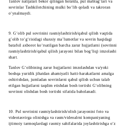
shahridagi
viloyati,
Sirdaryo viloyati
xizmat
Guliston sh.,
ko‘rsatish
Birlashgan
markazi
ko‘chasi, 68 uy
Toshkent
Chirchiq
viloyati,
shahridagi
Chirchiq sh.,
Toshkent viloyati
xizmat
Alisher Navoiy
ko‘rsatish
shox ko’chasi,
markazi
13 uy
Urganch
Xorazm viloyati
shahridagi
Urganch sh., A
Xorazm viloyati
xizmat
Xorazmiy
ko‘rsatish
ko‘chasi, 101 u
markazi
Farg‘ona
Farg‘ona