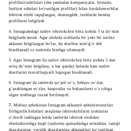
Tanlov g'oliblarini aniqlashni komissiya nazorat qiladi.
ISHTIROKCHILARGA QO‘YILADIGAN TALABLAR
1. Tanlovda muvaffaqiyatli ishtirok etish uchun ishtirokchila
tanlovning barcha shartlarini to'g'ri bajarishlari kerak.
2. Tanlov ishtirokchilarining Instagram’dagi akkauntlari tanl
vaqtida ochiq bo‘lishi kerak: tanlovning butun muddati va
g‘oliblarni aniqlash davomida boshqa foydalanuvchilardan
yashirilmasligi; faol (yangiliklar tasmasida fotosuratlar va/y
videolar mavjud); obuna va obunachilarga ega bo'lish (tanlo
profillarni istisno qilish uchun). Ushbu talablarga javob
bermaydigan ishtirokchilar tanlovda ishtirok etishdan
chetlashtiriladi.
3. Tanlovda kompaniyalar, firmalar, tashkilotlar