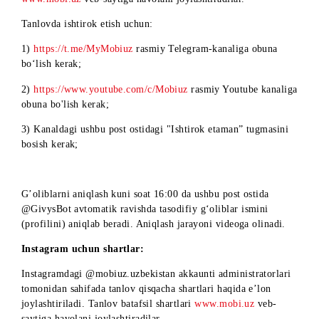
TANLOV TAVSIFI VA SHARTLARI
«Bayramona millionlar» tanlovi
Tashkilotchining Telegra
messenjeri va Instagram ijtimoiy tarmoqlaridagi sahifalarida
o‘tkaziladi.
Telegram messenjeri shartlari:
@MyMobiuz Telegram kanali administratorlari tomonidan
@GivysBot Telegram boti yordamida kanalda tanlov qisqach
shartlari haqida e’lon joylashtiriladi. Tanlov batafsil shartlar
www.mobi.uz
veb-saytiga havolani joylashtiradilar.
Tanlovda ishtirok etish uchun:
1)
https://t.me/MyMobiuz
rasmiy Telegram-kanaliga obuna
bo‘lish kerak;
2)
https://www.youtube.com/c/Mobiuz
rasmiy Youtube kanal