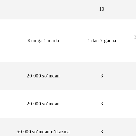
r oladi, ular uning haftalik va umumiy reytingida aks ettiril
Shart
Ballar
erish
10
Kuniga 1 marta
1 dan 7 g
20 000 so‘mdan
3