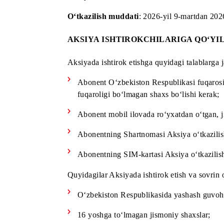
Aksiya nomi
: «MobiWin 2.0»
O‘tkazilish muddati
: 2026-yil 9-mart
AKSIYA ISHTIROKCHILARIGA 
Aksiyada ishtirok etishga quyidagi talab
Abonent O‘zbekiston Respublikasi fu
fuqaroligi bo‘lmagan shaxs bo‘lishi 
Abonent mobil ilovada ro‘yxatdan o‘t
Abonentning Shartnomasi Aksiya o‘tka
Abonentning SIM-kartasi Aksiya o‘tka
Quyidagilar Aksiyada ishtirok etish va 