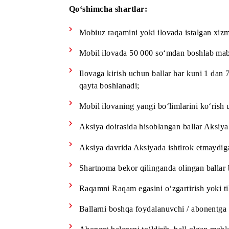
MobiWin 5 Gb promo-to‘plami – 40 000 s
oshirish imkonini beradi. To‘plamdan foy
Mazkur to‘plamni kuniga bir martadan o
Haftalik reyting – joriy hafta davomida 
yakunida nolga tushiriladi, biroq umumi
Haftalik bosqich g‘olibi — joriy hafta 
Umumiy reyting Aksiya davomida barcha 
Yakuniy o‘yinda Aksiya davri davomida 
Qo‘shimcha shartlar:
Mobiuz raqamini yoki ilovada istalga