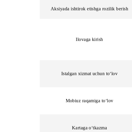
Ilovadagi harakatlar uchun abonent balla
Amallar
Aksiyada ishtirok etishga rozilik b
Ilovaga kirish
Istalgan xizmat uchun to‘lov