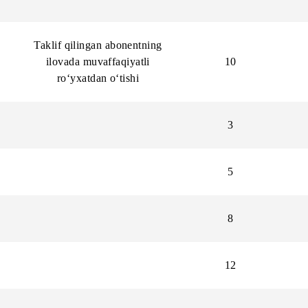
20 000 so‘mdan
3
50 000 so‘mdan o‘tkazma
3
Taklif qilingan abonentning
ilovada muvaffaqiyatli
10
ro‘yxatdan o‘tishi
3