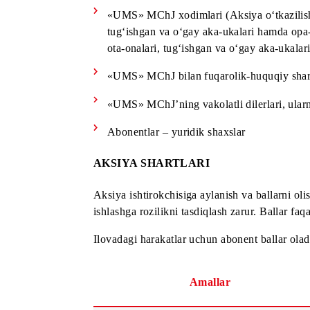
O‘zbekiston Respublikasida yashash 
16 yoshga to‘lmagan jismoniy shaxsl
«UMS» MChJ xodimlari (Aksiya o‘tkaz
tug‘ishgan va o‘gay aka-ukalari hamd
ota-onalari, tug‘ishgan va o‘gay aka-
«UMS» MChJ bilan fuqarolik-huquqiy
«UMS» MChJʼning vakolatli dilerlari, 
Abonentlar – yuridik shaxslar
AKSIYA SHARTLARI
Aksiya ishtirokchisiga aylanish va balla
ishlashga rozilikni tasdiqlash zarur. Ba