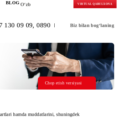
KORLARGA
BLOG
O‘zb
VIRTUAL 
(+998) 97 130 09 09
, 0890
Biz bilan b
Chop etish versiyasi
ni topshirish shartlari hamda muddatlarini, shuningdek