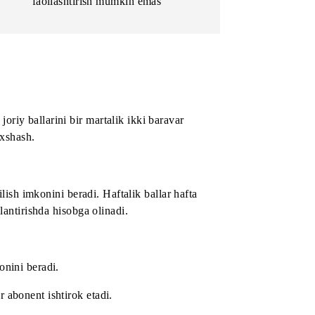
To‘plamni kuniga bir martadan ortiq
x2
faollashtirish mumkin emas