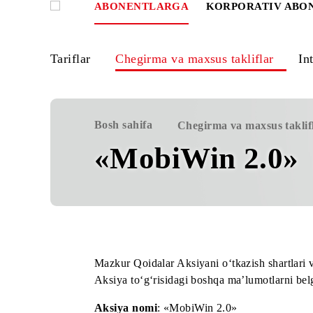
ABONENTLARGA
KORPORATIV
Tariflar
Chegirma va maxsus takliflar
Bosh sahifa
Chegirma va maxsus 
«MobiWin 2.
Mazkur Qoidalar Aksiyani o‘tkazish shart
Aksiya to‘g‘risidagi boshqa ma’lumotlar