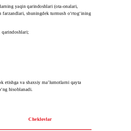
igi bo‘lmagan shaxslar;
uningdek ularning yaqin qarindoshlari (ota-onalari,
n asrab olingan farzandlari, shuningdek turmush o‘rtog‘ining
arning yaqin qarindoshlari;
lar)
h hamda ishtirok etishga va shaxsiy ma’lumotlarni qayta
diqlangandan so‘ng hisoblanadi.