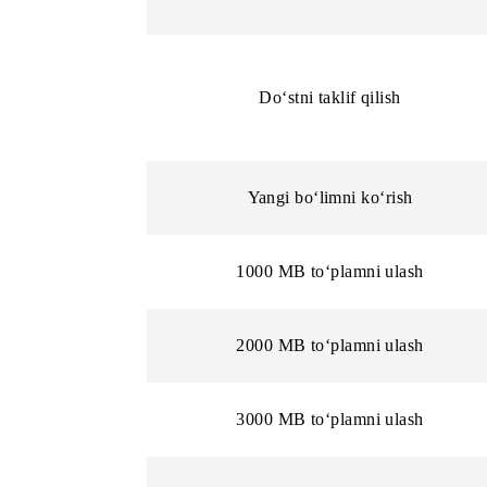
Mobiuz raqamiga to‘lov
Kartaga o‘tkazma
Do‘stni taklif qilish
Yangi bo‘limni ko‘rish