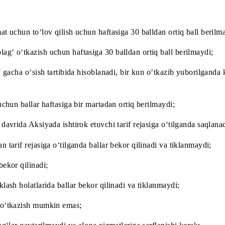
o‘m evaziga 5 GB hajmdagi oylik internet-to‘plam bo‘lib, ab
dalanish shartlari oylik internet-to‘plamlardan foydalanish 
rtiq faollashtirish mumkin emas.
ballarni to‘playdi va ishtirokchiga 5 000 000 so‘m sovringa d
y reytingda jamlanadi va yakuniy o‘yin uchun finalchilar ro‘
davomida eng ko‘p ball to‘plagan ishtirokchi hisoblanadi.
ballarni jamlaydi va ishtirokchiga bosh sovringa da’vogarl
eng ko‘p jamlangan ballar soni bo‘yicha TOP-5 o‘rinni egal
n xizmat uchun to‘lov qilish uchun haftasiga 30 balldan orti