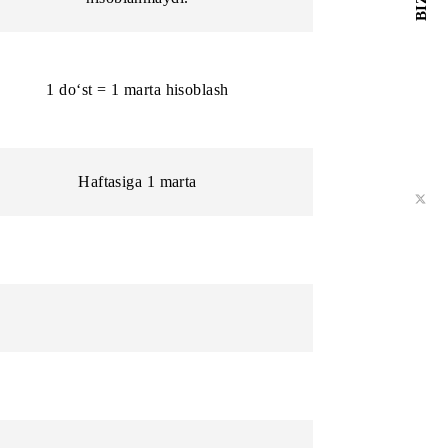
Bir hafta davomida 30 balldan ortiq
hisoblanmaydi.
Bir hafta davomida 30 balldan ortiq
hisoblanmaydi.
1 do‘st = 1 marta hisoblash
Haftasiga 1 marta