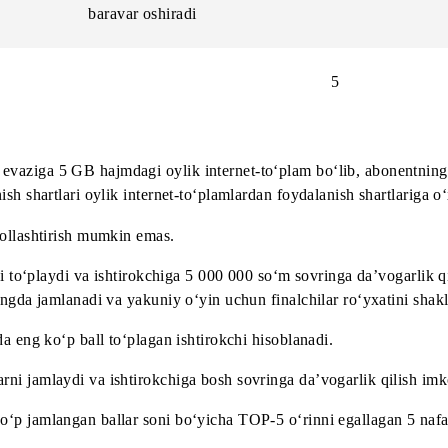
36
42
50
Abonentning joriy ballar
omo-
sonini bir martalik ikki
Ballar 
baravar oshiradi
h
5