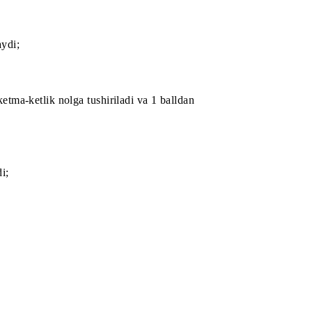
onentning joriy ballarini bir martalik ikki baravar
shartlariga o‘xshash.
a’vogarlik qilish imkonini beradi. Haftalik ballar hafta
yxatini shakllantirishda hisobga olinadi.
ik qilish imkonini beradi.
lagan 5 nafar abonent ishtirok etadi.
q ball berilmaydi;