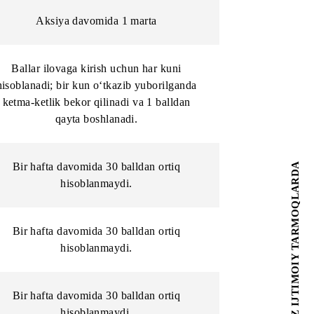
adi.
Cheklovlar
Aksiya davomida 1 marta
Ballar ilovaga kirish uchun har kuni
hisoblanadi; bir kun o‘tkazib yuborilganda
acha
ketma-ketlik bekor qilinadi va 1 balldan
qayta boshlanadi.
Bir hafta davomida 30 balldan ortiq
hisoblanmaydi.