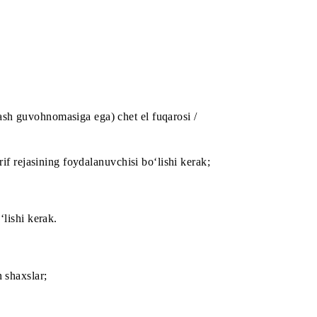
etiladi:
ovchi (yashash guvohnomasiga ega) chet el fuqarosi /
izimidagi tarif rejasining foydalanuvchisi bo‘lishi kerak;
‘lishi kerak;
lanmagan) bo‘lishi kerak.