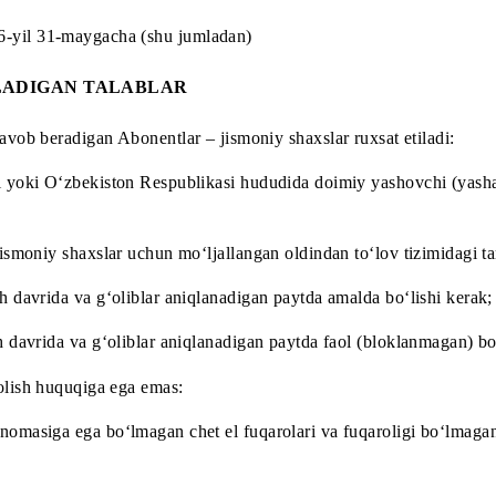
dan 2026-yil 31-maygacha (shu jumladan)
QO‘YILADIGAN TALABLAR
larga javob beradigan Abonentlar – jismoniy shaxslar ruxsat 
qarosi yoki O‘zbekiston Respublikasi hududida doimiy yash
kerak;
gan, jismoniy shaxslar uchun mo‘ljallangan oldindan to‘lov t
zilish davrida va g‘oliblar aniqlanadigan paytda amalda bo
zilish davrida va g‘oliblar aniqlanadigan paytda faol (blok
sovrin olish huquqiga ega emas: