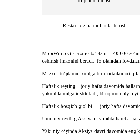
30 000 MB to‘plamni ulash
50 000 MB to‘plamni ulash
100 000 MB to‘plamni ulash
40 000 so‘mlik MobiWin 5 Gb pr
to‘plamini ulash
Restart xizmatini faollashtiris