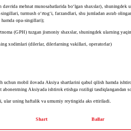
guvohnomasiga ega bo‘lmagan chet el fuqarolari va fuqarol
ar;
ilish davrida mehnat munosabatlarida bo‘lgan shaxslar), sh
a opa-singillari, turmush o‘rtog‘i, farzandlari, shu jumlada
ukalari hamda opa-singillari);
 shartnoma (GPH) tuzgan jismoniy shaxslar, shuningdek ul
ularning xodimlari (dilerlar, dilerlarning vakillari, operator
rni olish uchun mobil ilovada Aksiya shartlarini qabul qilis
llar faqat abonentning Aksiyada ishtirok etishga roziligi tas