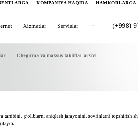
 ABONENTLARGA
KOMPANIYA HAQIDA
HAM
...
Internet
Xizmatlar
Servislar
takliflar
Chegirma va maxsus takliflar arxivi
0»
lari va tartibini, g‘oliblarni aniqlash jarayonini, sovrinlar
ni belgilaydi.