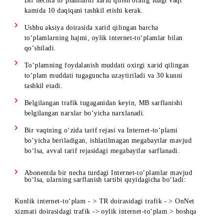
Internet-to‘plamlarni faqatgina ularni ulagandan keyin,
abonent hisobida kamida 42 so‘m qolishi sharti bilan ulas
mumkin.
Bir nechta to‘plamlarni xarid qilish oralig‘idagi vaqt
kamida 10 daqiqani tashkil etishi kerak.
Ushbu aksiya doirasida xarid qilingan barcha
to‘plamlarning hajmi, oylik internet-to‘plamlar bilan
qo‘shiladi.
To‘plamning foydalanish muddati oxirgi xarid qilingan
to‘plam muddati tugaguncha uzaytiriladi va 30 kunni
tashkil etadi.
Belgilangan trafik tugaganidan keyin, MB sarflanishi
belgilangan narxlar bo‘yicha narxlanadi.
Bir vaqtning o‘zida tarif rejasi va Internet-to‘plami
bo‘yicha beriladigan, ishlatilmagan megabaytlar mavjud
bo‘lsa, avval tarif rejasidagi megabaytlar sarflanadi.