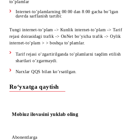
Abonentda bir necha turdagi Internet-to‘plamlar mavjud
bo‘lsa, ularning sarflanish tartibi quyidagicha bo‘ladi:
Kunlik internet-to‘plam - > TR doirasidagi trafik - > OnNet
xizmati doirasidagi trafik -> oylik internet-to‘plam > boshqa
to‘plamlar
Internet-to‘plamlarning 00:00 dan 8:00 gacha bo‘lgan
davrda sarflanish tartibi:
Tungi internet-to‘plam -> Kunlik internet-to‘plam -> Tarif
rejasi doirasidagi trafik -> OnNet bo‘yicha trafik -> Oylik
internet-to‘plam > > boshqa to‘plamlar.
Tarif rejasi o‘zgartirilganda to‘plamlarni taqdim etilish
shartlari o‘zgarmaydi.
Narxlar QQS bilan ko‘rsatilgan.