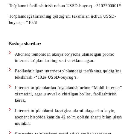
10 000 MB promo internet-to‘plamning narxi – 25 000 so‘m
To‘plamni faollashtirish uchun USSD-buyruq - *102*00001
To‘plamdagi trafikning qoldig‘ini tekshirish uchun USSD-
buyruq - *102#
Boshqa shartlar:
Abonent tomonidan aksiya bo‘yicha ulanadigan promo
internet-to‘plamlarning soni cheklanmagan.
Faollashtirilgan internet-to‘plamdagi trafikning qoldig‘in
tekshirish -*102# USSD-buyrug‘i.
Internet-to‘plamlardan foydalanish uchun “Mobil internet
xizmatini, agar u avval o‘chirilgan bo‘lsa, faollashtirish
kerak.