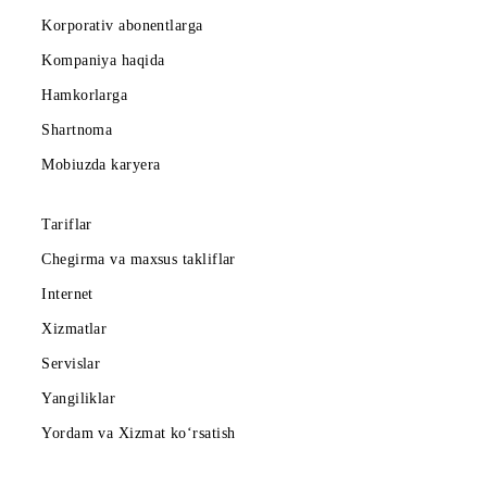
Ro‘yxatga qaytish
Mobiuz ilovasini yuklab oling
Abonentlarga
Korporativ abonentlarga
Kompaniya haqida
Hamkorlarga
Shartnoma
Mobiuzda karyera
Tariflar