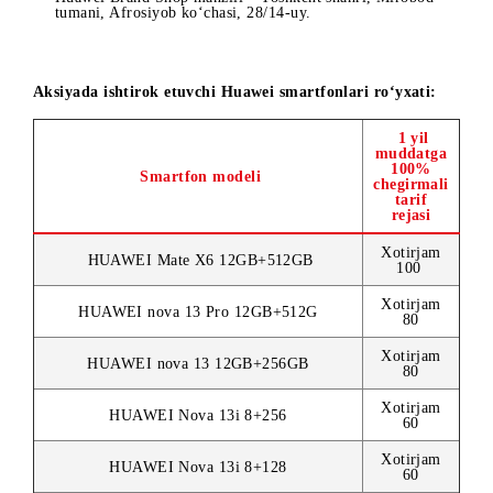
Mobiuz xizmat ko‘rsatish markazi manzili – Toshkent
shahri, Yunusobod tumani, Amir Temur ko‘chasi, 24;
Mobiuz xizmat ko‘rsatish markazi manzili – Samarqand
shahri, Mirzo Ulug‘bek ko‘chasi, 105-uy;
Huawei Brand Shop manzili – Toshkent shahri, Mirobod
tumani, Afrosiyob ko‘chasi, 28/14-uy.
Aksiyada ishtirok etuvchi Huawei smartfonlari ro‘yxati:
1 yil
muddatg
100%
Smartfon modeli
chegirmal
tarif
rejasi
Xotirjam
HUAWEI Mate X6 12GB+512GB
100
Xotirjam
HUAWEI nova 13 Pro 12GB+512G
80