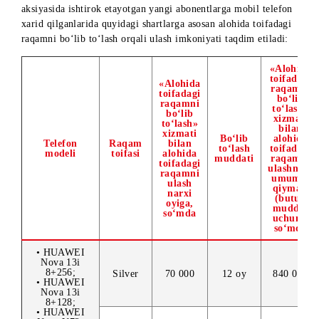
murojaat qilingan vaqtda ulanish uchun mavjud bo‘lgan
tarif rejasiga amalga oshiriladi.
«Smartfon uchun bonuslar»
aksiyasi doirasida alohida toifadag
raqamni bo‘lib to‘lash orqali ulash
shartlari
2025-yil 1-apreldan boshlab “Smartfon uchun bonuslar”
aksiyasida ishtirok etayotgan yangi abonentlarga mobil telef
xarid qilganlarida quyidagi shartlarga asosan alohida toifada
raqamni bo‘lib to‘lash orqali ulash imkoniyati taqdim etiladi
«Al
toi
«Alohida
ra
toifadagi
bo
raqamni
to‘
bo‘lib
xi
to‘lash»