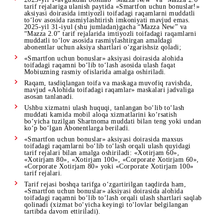
Xarid amalga oshirilgach, aksiya ishtirokchisiga xarid qiling
mobil telefon modeli va IMEI raqami ko‘rsatilgan sertifikat
hamda kafolat taloni beriladi.
Aksiya doirasida alohida toifadagi raqamni ulash uchun, mob
telefon xarid qilingandan so‘ng, aksiya ishtirokchisi
Mobiuzning rasmiy ofisiga murojaat qilishi hamda sertifikat 
kafolat talonini taqdim etishi lozim.
Agar kafolat taloni va sertifikatdagi IMEI raqamlari mos
kelmasa, “Smartfon uchun bonuslar” aksiyasi doirasida alohi
toifadagi raqamni bo‘lib to‘lash orqali ulash imkoniyati taq
etilmaydi.
Shartlar:
2025-yil 1-avgustdan boshlab “Mazza New” va “Mazza 2.
tarif rejalariga ulanish paytida «Smartfon uchun bonuslar
aksiyasi doirasida imtiyozli toifadagi raqamlarni muddatli
to‘lov asosida rasmiylashtirish imkoniyati mavjud emas.