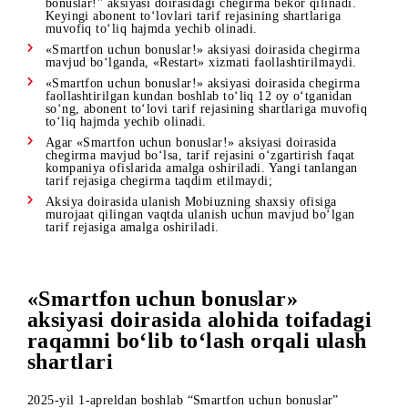
«UMS» MChJ sotuv nuqtalarida qo‘shimcha sovg‘alar
berilishi uchun javobgar emas.
Yangi abonentlarga "Smartfon uchun bonuslar!" aksiyasi
doirasidagi chegirma raqam ro‘yxatdan o‘tkazilgan vaqtd
boshlab taqdim etiladi.
Amaldagi abonentlarga "Smartfon uchun bonuslar!"
aksiyasi doirasidagi chegirma navbatdagi abonent to‘lovi
yechib olinadigan kundan boshlab taqdim etiladi.
Telefon yuqorida ko‘rsatilgan manzillardagi savdo
nuqtalariga qaytarilgan taqdirda, "Smartfon uchun
bonuslar!" aksiyasi doirasidagi chegirma bekor qilinadi.
Keyingi abonent to‘lovlari tarif rejasining shartlariga
muvofiq to‘liq hajmda yechib olinadi.
«Smartfon uchun bonuslar!» aksiyasi doirasida chegirma
mavjud bo‘lganda, «Restart» xizmati faollashtirilmaydi.
«Smartfon uchun bonuslar!» aksiyasi doirasida chegirma
faollashtirilgan kundan boshlab to‘liq 12 oy o‘tganidan
so‘ng, abonent to‘lovi tarif rejasining shartlariga muvofi
to‘liq hajmda yechib olinadi.
Agar «Smartfon uchun bonuslar!» aksiyasi doirasida
chegirma mavjud bo‘lsa, tarif rejasini o‘zgartirish faqat
kompaniya ofislarida amalga oshiriladi. Yangi tanlangan
tarif rejasiga chegirma taqdim etilmaydi;
Aksiya doirasida ulanish Mobiuzning shaxsiy ofisiga