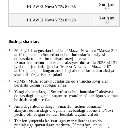
Xotirjam
HUAWEI nova 13 12GB+256GB
80
Xotirjam
HUAWEI Nova 13i 8+256
60
Xotirjam
HUAWEI Nova 13i 8+128
60
Xotirjam
HUAWEI Nova Y72s 8+256
60
Xotirjam
HUAWEI Nova Y72s 8+128
60
Boshqa shartlar:
2025-yil 1-avgustdan boshlab “Mazza New” va “Mazza 2.
tarif rejalarida «Smartfon uchun bonuslar!» aksiyasi
doirasida ulanish imkoniyati mavjud emas.
«Smartfon uchun bonuslar!» aksiyasi doirasida 2025-yil 
iyul (shu jumladan)gacha “Mazza New” va “Mazza 2.0”
tarif rejalariga ulangan amaldagi abonentlar uchun aksiya
shartlari o‘zgarishsiz qoladi;