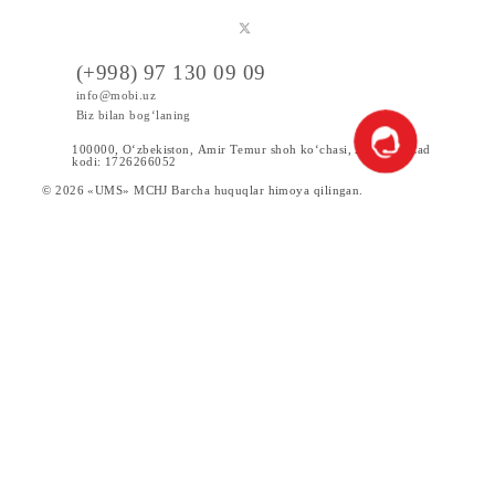
Mobiuz ilovasini yuklab oling
Abonentlarga
Korporativ abonentlarga
Kompaniya haqida
Hamkorlarga
Shartnoma
Mobiuzda karyera
Tariflar
Chegirma va maxsus takliflar
Internet