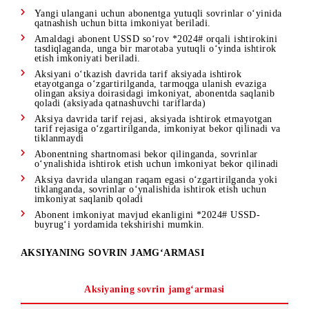
«UMS» MChJ bilan fuqarolik-huquqiy shartnoma tuzgan
jismoniy shaxslar, hamda ularning yaqin qarindoshlari
«UMS» MChJ vakolatli dilerlari, ularning ishchilari
(dilerlar, dilerlarning ishonchli vakillari, operatorlar)
Abonentlar - Yuridik shaxslar
Qo‘shimcha:
Yangi ulangani uchun abonentga yutuqli sovrinlar o‘yinid
qatnashish uchun bitta imkoniyat beriladi.
Amaldagi abonent USSD so‘rov *2024# orqali ishtirokini
tasdiqlaganda, unga bir marotaba yutuqli o‘yinda ishtirok
etish imkoniyati beriladi.
Aksiyani o‘tkazish davrida tarif aksiyada ishtirok
etayotganga o‘zgartirilganda, tarmoqga ulanish evaziga
olingan aksiya doirasidagi imkoniyat, abonentda saqlanib
qoladi (aksiyada qatnashuvchi tariflarda)
Aksiya davrida tarif rejasi, aksiyada ishtirok etmayotgan
tarif rejasiga o‘zgartirilganda, imkoniyat bekor qilinadi v
tiklanmaydi
Abonentning shartnomasi bekor qilinganda, sovrinlar