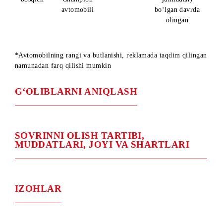
olingan
1.06.2024y. da
BYD SONG
30.11.2024y.
2-
PLUS
gacha (shu
1 ta g‘olib
bosqich
Champion
jumladan)
avtomobili
bo‘lgan davrda
olingan
1.06.2024y. da
BYD SONG
31.12.2024y.
3-
PLUS
gacha (shu
1 ta g‘olib
bosqich
Champion
jumladan)
avtomobili
bo‘lgan davrda
olingan
*Avtomobilning rangi va butlanishi, reklamada taqdim qilin
namunadan farq qilishi mumkin