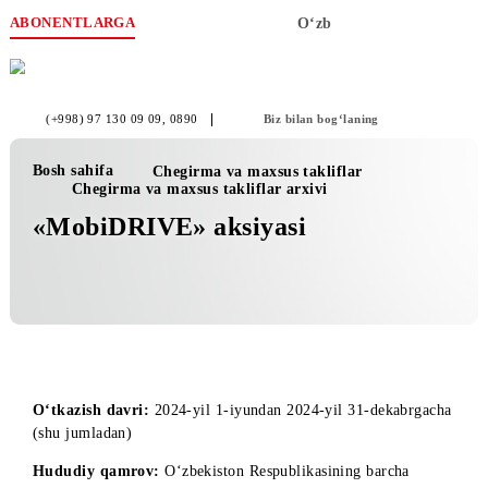
ABONENTLARGA
O‘zb
(+998) 97 130 09 09
, 0890
Biz bilan bog‘laning
Bosh sahifa
Chegirma va maxsus takliflar
Chegirma va maxsus takliflar arxivi
«MobiDRIVE» aksiyasi
O‘tkazish davri:
2024-yil 1-iyundan 2024-yil 31-dekabrgac
(shu jumladan)