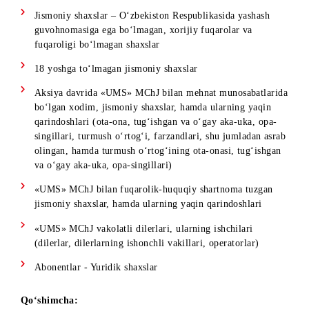
Abonentning SIM-kartasi Aksiyani o‘tkazish davrida va
g‘oliblarini aniqlash paytida faol (bandlanmagan) bo‘lgan
Aksiyada ishtirok
eta olmaydigan
va Aksiya doirasida sovri
olishga da’vogarlik qila olmaydiganlar:
Jismoniy shaxslar – O‘zbekiston Respublikasida yashash
guvohnomasiga ega bo‘lmagan, xorijiy fuqarolar va
fuqaroligi bo‘lmagan shaxslar
18 yoshga to‘lmagan jismoniy shaxslar
Aksiya davrida «UMS» MChJ bilan mehnat munosabatlar
bo‘lgan xodim, jismoniy shaxslar, hamda ularning yaqin
qarindoshlari (ota-ona, tug‘ishgan va o‘gay aka-uka, opa-
singillari, turmush o‘rtog‘i, farzandlari, shu jumladan asr
olingan, hamda turmush o‘rtog‘ining ota-onasi, tug‘ishga
va o‘gay aka-uka, opa-singillari)