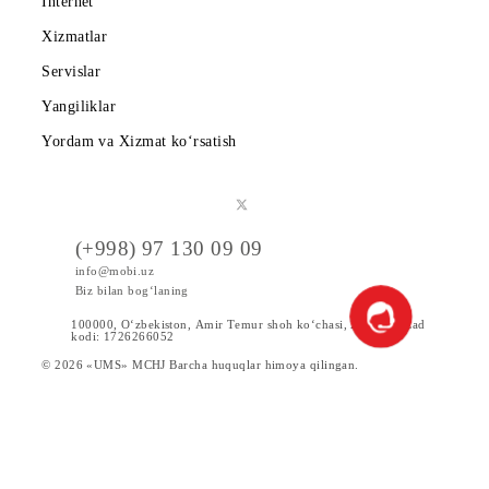
Mobiuz ilovasini yuklab oling
Abonentlarga
Korporativ abonentlarga
Kompaniya haqida
Hamkorlarga
Shartnoma
Mobiuzda karyera
Tariflar
Chegirma va maxsus takliflar
Internet
Xizmatlar