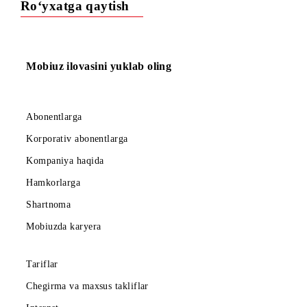
G‘OLIBLARNI ANIQLASH
SOVRINNI OLISH TARTIBI,
MUDDATLARI, JOYI VA SHARTLARI
IZOHLAR
Ro‘yxatga qaytish