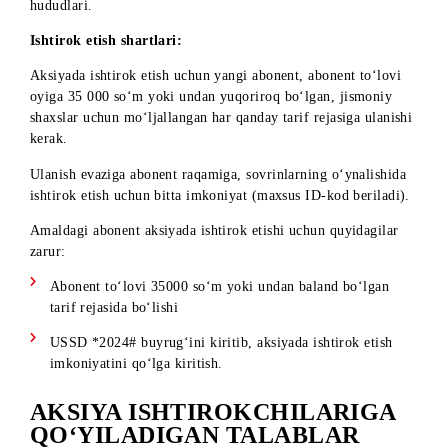
Hududiy qamrov:
O‘zbekiston Respublikasining barcha
hududlari.
Ishtirok etish shartlari:
Aksiyada ishtirok etish uchun yangi abonent, abonent to‘lovi
oyiga 35 000 so‘m yoki undan yuqoriroq bo‘lgan, jismoniy
shaxslar uchun mo‘ljallangan har qanday tarif rejasiga ulanis
kerak.
Ulanish evaziga abonent raqamiga, sovrinlarning o‘ynalishid
ishtirok etish uchun bitta imkoniyat (maxsus ID-kod beriladi
Amaldagi abonent aksiyada ishtirok etishi uchun quyidagilar
zarur:
Abonent to‘lovi 35000 so‘m yoki undan baland bo‘lgan
tarif rejasida bo‘lishi
USSD *2024# buyrug‘ini kiritib, aksiyada ishtirok etish