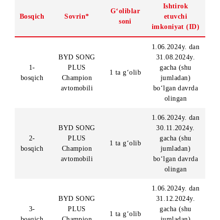
o‘ynalishida ishtirok etish uchun imkoniyat bekor qilinad
Aksiya davrida ulangan raqam egasi o‘zgartirilganda yoki
tiklanganda, sovrinlar o‘ynalishida ishtirok etish uchun
imkoniyat saqlanib qoladi
Abonent imkoniyat mavjud ekanligini *2024# USSD-
buyrug‘i yordamida tekshirishi mumkin.
AKSIYANING SOVRIN JAMG‘ARMASI
Aksiyaning sovrin jamg‘armasi
Ishtirok
G‘oliblar
Bosqich
Sovrin*
etuvchi
soni
imkoniyat (ID
1.06.2024y. da
BYD SONG
31.08.2024y.
1-
PLUS
gacha (shu
1 ta g‘olib
bosqich
Champion
jumladan)
avtomobili
bo‘lgan davrda