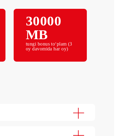
Abonent to‘lovi oyiga
30000
МB
a BEPUL
tungi bonus to‘plam (3
oy davomida har oy)