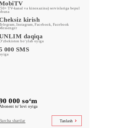
ORZU 90
180 GB
oyiga kiritilgan mobil internet
Kid Security, MobiMusic
servislariga bepul obuna
MobiTV
l
(50+ TV-kanal va kinoxazina) servislariga bepul
obuna
Cheksiz kirish
Telegram, Instagram, Facebook, Facebook
Messenger
UNLIM daqiqa
O‘zbekiston bo‘ylab oyiga
5 000 SMS
oyiga