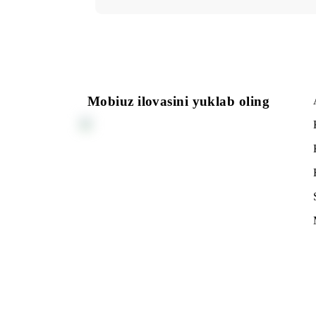
150 000 so‘m
Abonent to‘lovi oyiga
Barcha shartlar
Tanl
Mobiuz ilovasini yuklab oling