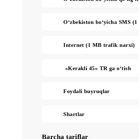
Daqiqalar va SMSni meg
O‘zbekiston bo‘yicha qo‘
O‘zbekiston bo‘yicha S
Internet (1 MB trafik na
«Kerakli 45» TR ga o‘t
Foydali buyruqlar