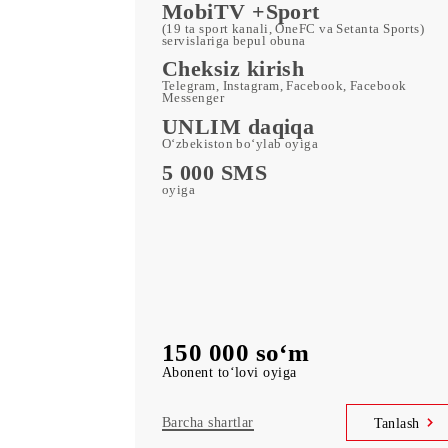
ORZU 150
400 GB
oyiga kiritilgan mobil internet
Kid Security, MobiMusi
servislariga bepul obuna
MobiTV +Sport
(19 ta sport kanali, OneFC va Setanta Spo
servislariga bepul obuna
Cheksiz kirish
Telegram, Instagram, Facebook, Faceboo
Messenger
UNLIM daqiqa
O‘zbekiston bo‘ylab oyiga
5 000 SMS
oyiga