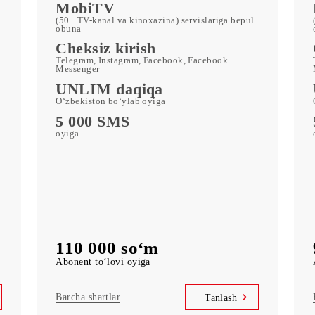
ORZU 110
250 GB
oyiga kiritilgan mobil internet
c
Kid Security, MobiMusic
servislariga bepul obuna
MobiTV
rts)
(50+ TV-kanal va kinoxazina) servislariga bepu
obuna
Cheksiz kirish
k
Telegram, Instagram, Facebook, Facebook
Messenger
UNLIM daqiqa
O‘zbekiston bo‘ylab oyiga
5 000 SMS
oyiga