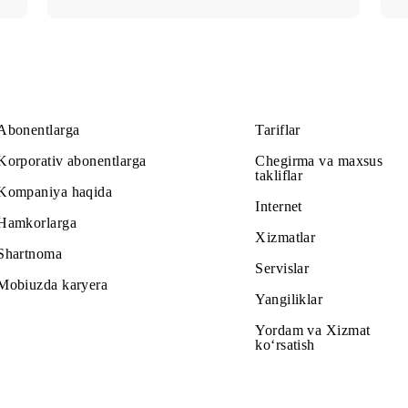
110 000 so‘m
Abonent to‘lovi oyiga
Barcha shartlar
ash
Tanlash
Abonentlarga
Tariflar
Korporativ abonentlarga
Chegirma v