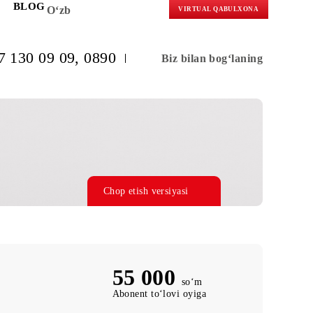
KORLARGA
BLOG
O‘zb
VIRTUAL 
(+998) 97 130 09 09
, 0890
Biz bilan b
Chop etish versiyasi
55 000
so‘m