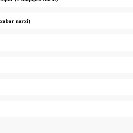
abaytlarga bepul almashtirish
ng‘iroqlar (1 daqiqasi narxi)
MS (1 xabar narxi)
rxi)
ish