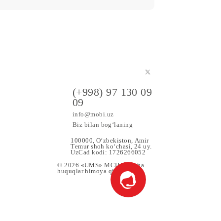
90 000 so‘m
Abonent to‘lovi oyiga
Barcha shartlar
Tanlash
a maxsus