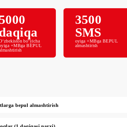
5000
3500
daqiqa
SMS
O‘zbekiston bo‘yicha
oyiga +MBg
oyiga +MBga BEPUL
almashtirish
almashtirish