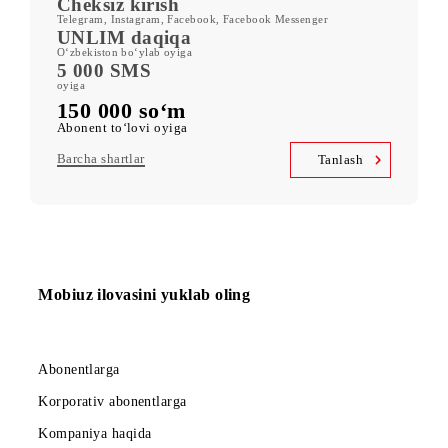
ORZU 150
400 GB
oyiga kiritilgan mobil internet
Kid Security, MobiMusic
servislariga bepul obuna
MobiTV +Sport
(19 ta sport kanali, OneFC va Setanta Sports) servislariga bepul
obuna
Cheksiz kirish
Telegram, Instagram, Facebook, Facebook Messenger
UNLIM daqiqa
O‘zbekiston bo‘ylab oyiga
5 000 SMS
oyiga
150 000 so‘m
Abonent to‘lovi oyiga
Barcha shartlar
Tanlash