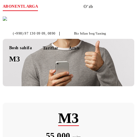
ABONENTLARGA
O‘zb
(+998) 97 130 09 09
, 0890
Biz bilan bog‘laning
Bosh sahifa
Tariflar
Arxiv
М3
М3