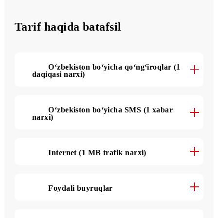
3 000 SMS
oyiga
Tarif haqida batafsil
O‘zbekiston bo‘yicha qo‘ng‘iroqlar (1
daqiqasi narxi)
O‘zbekiston bo‘yicha SMS (1 xabar
narxi)
Internet (1 MB trafik narxi)