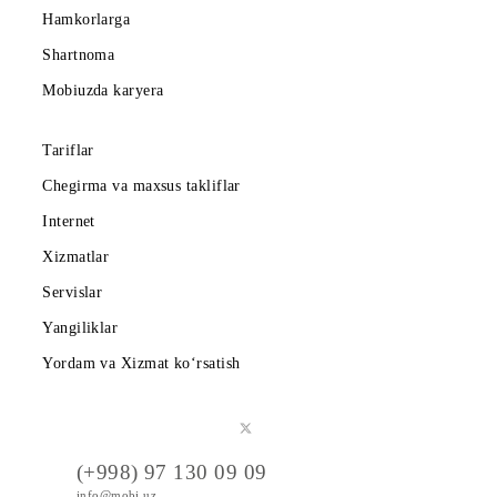
Mobiuz ilovasini yuklab oling
Abonentlarga
Korporativ abonentlarga
Kompaniya haqida
Hamkorlarga
Shartnoma
Mobiuzda karyera
Tariflar
Chegirma va maxsus takliflar