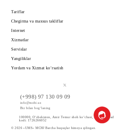
Abonentlarga
Korporativ abonentlarga
Kompaniya haqida
Hamkorlarga
Shartnoma
Mobiuzda karyera
Tariflar
Chegirma va maxsus takliflar
Internet
Xizmatlar
Servislar