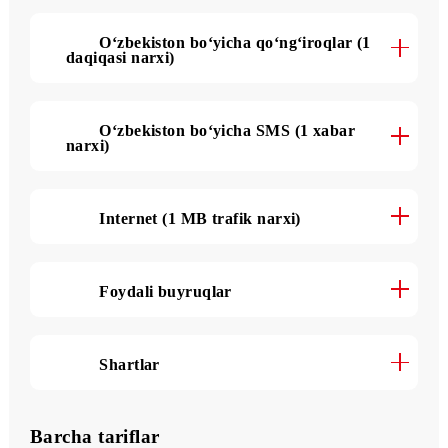
Tarif haqida batafsil
O‘zbekiston bo‘yicha qo‘ng‘iroqlar (1
daqiqasi narxi)
O‘zbekiston bo‘yicha SMS (1 xabar
narxi)
Internet (1 MB trafik narxi)
Foydali buyruqlar