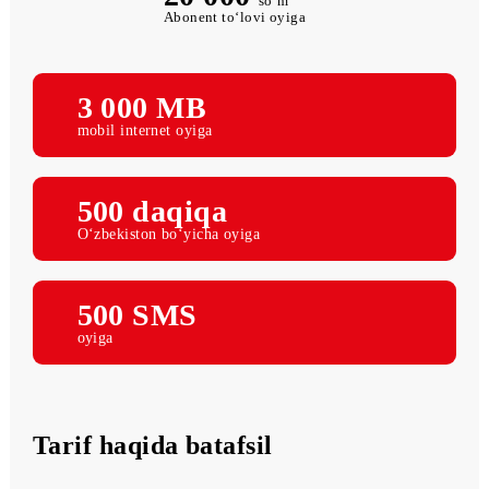
20 000
so‘m
Abonent to‘lovi oyiga
3 000 MB
mobil internet oyiga
500 daqiqa
O‘zbekiston bo‘yicha oyiga
500 SMS
oyiga