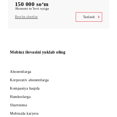
Kid Security, MobiMusic
servislariga bepul obuna
MobiTV +Sport
(19 ta sport kanali, OneFC va Setanta Sports) servislariga bepul
obuna
Cheksiz kirish
Telegram, Instagram, Facebook, Facebook Messenger
UNLIM daqiqa
O‘zbekiston bo‘ylab oyiga
5 000 SMS
oyiga
150 000 so‘m
Abonent to‘lovi oyiga
Barcha shartlar
Tanlash
Mobiuz ilovasini yuklab oling