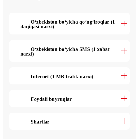
Tarif haqida batafsil
O‘zbekiston bo‘yicha qo‘ng‘iroqlar (1
daqiqasi narxi)
O‘zbekiston bo‘yicha SMS (1 xabar
narxi)
Internet (1 MB trafik narxi)