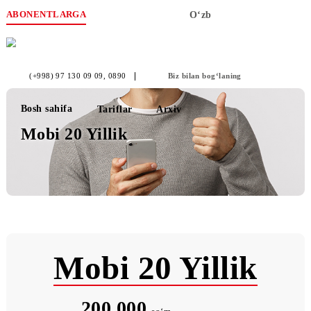
ABONENTLARGA
O‘zb
(+998) 97 130 09 09
, 0890
Biz bilan bog‘laning
Bosh sahifa
Tariflar
Arxiv
Mobi 20 Yillik
Mobi 20 Yillik