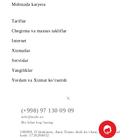
Mobiuz ilovasini yuklab oling
Abonentlarga
Korporativ abonentlarga
Kompaniya haqida
Hamkorlarga
Shartnoma
Mobiuzda karyera
Tariflar
Chegirma va maxsus takliflar
Internet
Xizmatlar