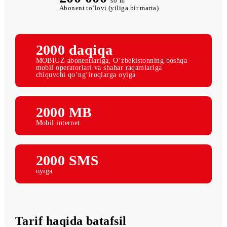
200 000
so‘m
Abonent to‘lovi (yiliga bir marta)
2000 daqiqa
MOBIUZ abonentlariga, O‘zbekistonning boshqa
mobil operatorlari va shahar raqamlariga
chiquvchi qo‘ng‘iroqlarga oyiga
2000 MB
Mobil internet
2000 SMS
oyiga