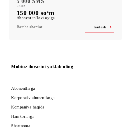
400 GB
oyiga kiritilgan mobil internet
Kid Security, MobiMusic
servislariga bepul obuna
MobiTV +Sport
(19 ta sport kanali, OneFC va Setanta Sports) servislariga bepul
obuna
Cheksiz kirish
Telegram, Instagram, Facebook, Facebook Messenger
UNLIM daqiqa
O‘zbekiston bo‘ylab oyiga
5 000 SMS
oyiga
150 000 so‘m
Abonent to‘lovi oyiga
Barcha shartlar
Tanlash