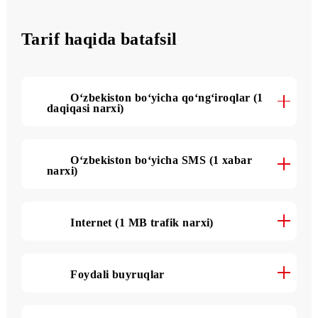
500 SMS
oyiga
Tarif haqida batafsil
O‘zbekiston bo‘yicha qo‘ng‘iroqlar (1
daqiqasi narxi)
O‘zbekiston bo‘yicha SMS (1 xabar
narxi)
Internet (1 MB trafik narxi)