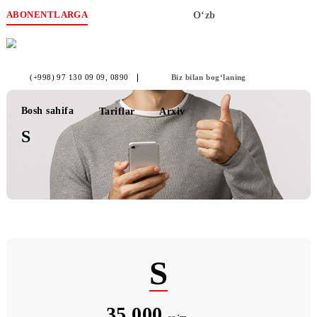
ABONENTLARGA
O‘zb
(+998) 97 130 09 09
, 0890
Biz bilan bog‘laning
Bosh sahifa
Tariflar
Arxiv
S
S