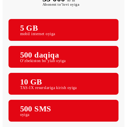
35 000
so‘m
Abonent to‘lovi oyiga
5 GB
mobil internet oyiga
500 daqiqa
O‘zbekiston bo‘ylab oyiga
10 GB
TAS-IX resurslariga kirish oyiga