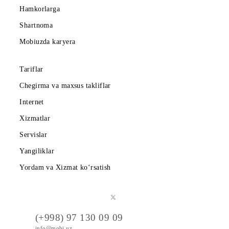
Mobiuz ilovasini yuklab oling
Abonentlarga
Korporativ abonentlarga
Kompaniya haqida
Hamkorlarga
Shartnoma
Mobiuzda karyera
Tariflar
Chegirma va maxsus takliflar