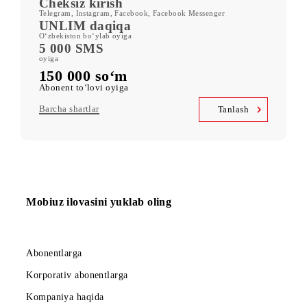
ORZU 150
400 GB
oyiga kiritilgan mobil internet
Kid Security, MobiMusic
servislariga bepul obuna
MobiTV +Sport
(19 ta sport kanali, OneFC va Setanta Sports) servislariga bepul
obuna
Cheksiz kirish
Telegram, Instagram, Facebook, Facebook Messenger
UNLIM daqiqa
O‘zbekiston bo‘ylab oyiga
5 000 SMS
oyiga
150 000 so‘m
Abonent to‘lovi oyiga
Barcha shartlar
Tanlash