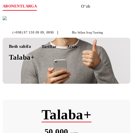
ABONENTLARGA
O‘zb
(+998) 97 130 09 09
, 0890
Biz bilan bog‘laning
Bosh sahifa
Tariflar
Arxiv
Talaba+
Talaba+