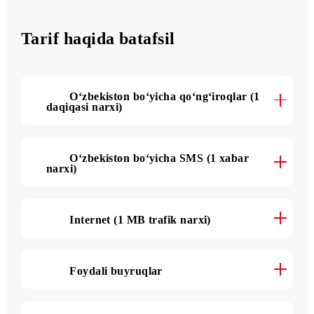
1 000 SMS
oyiga
Tarif haqida batafsil
O‘zbekiston bo‘yicha qo‘ng‘iroqlar (1
daqiqasi narxi)
O‘zbekiston bo‘yicha SMS (1 xabar
narxi)
Internet (1 MB trafik narxi)