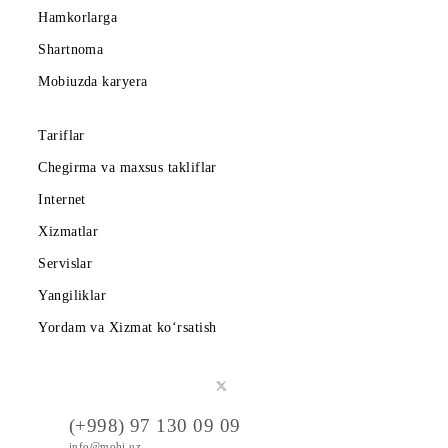
Mobiuz ilovasini yuklab oling
Abonentlarga
Korporativ abonentlarga
Kompaniya haqida
Hamkorlarga
Shartnoma
Mobiuzda karyera
Tariflar
Chegirma va maxsus takliflar