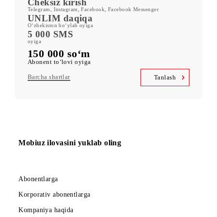
ORZU 150
400 GB
oyiga kiritilgan mobil internet
Kid Security, MobiMusic
servislariga bepul obuna
MobiTV +Sport
(19 ta sport kanali, OneFC va Setanta Sports) servislariga bepul
obuna
Cheksiz kirish
Telegram, Instagram, Facebook, Facebook Messenger
UNLIM daqiqa
O‘zbekiston bo‘ylab oyiga
5 000 SMS
oyiga
150 000 so‘m
Abonent to‘lovi oyiga
Barcha shartlar
Tanlash