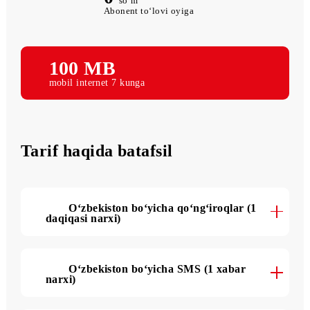
0
so‘m
Abonent to‘lovi oyiga
100 MB
mobil internet 7 kunga
Tarif haqida batafsil
O‘zbekiston bo‘yicha qo‘ng‘iroqlar (1
daqiqasi narxi)