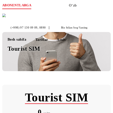
ABONENTLARGA
O‘zb
(+998) 97 130 09 09
, 0890
Biz bilan bog‘laning
Bosh sahifa
Tariflar
Arxiv
Tourist SIM
Tourist SIM