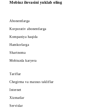
150 000 so‘m
Abonent to‘lovi oyiga
Barcha shartlar
Tanlash
Mobiuz ilovasini yuklab oling
Abonentlarga
Korporativ abonentlarga
Kompaniya haqida
Hamkorlarga
Shartnoma