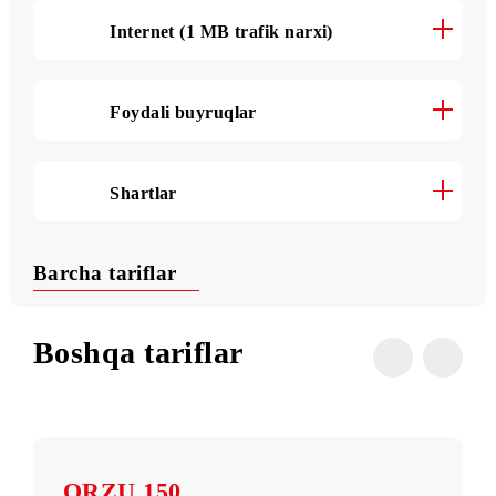
O‘zbekiston bo‘yicha SMS (1 xabar
narxi)
Internet (1 MB trafik narxi)
Foydali buyruqlar
Shartlar
Barcha tariflar