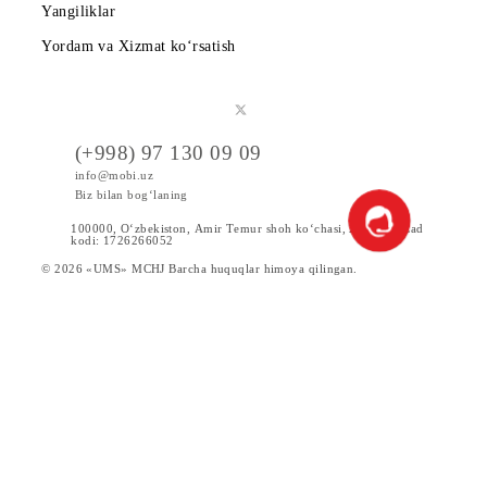
Mobiuzda karyera
Tariflar
Chegirma va maxsus takliflar
Internet
Xizmatlar
Servislar
Yangiliklar
Yordam va Xizmat ko‘rsatish
(+998) 97 130 09 09
info@mobi.uz