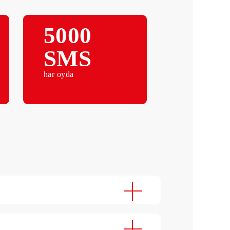
Abonent to‘lovi yiliga
5000
SMS
t
har oyda