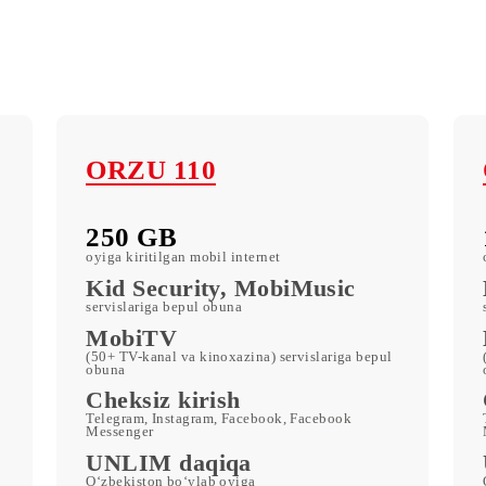
r
ORZU 110
250 GB
oyiga kiritilgan mobil internet
c
Kid Security, MobiMusic