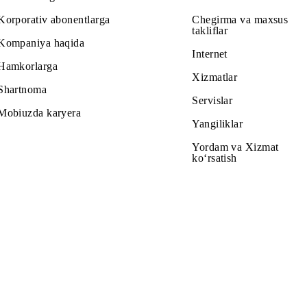
Barcha shartlar
ash
Tanlash
Abonentlarga
Tariflar
Korporativ abonentlarga
Chegirma v
takliflar
Kompaniya haqida
Internet
Hamkorlarga
Xizmatlar
Shartnoma
Servislar
Mobiuzda karyera