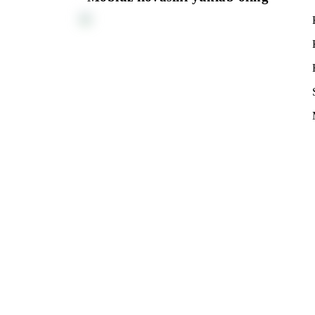
Barcha shartlar
Tanl
Mobiuz ilovasini yuklab oling