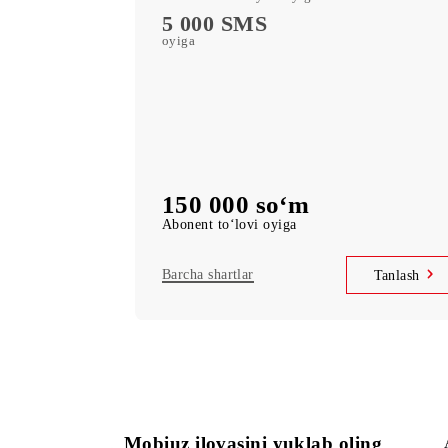
servislariga bepul obuna
MobiTV +Sport
(19 ta sport kanali, OneFC va Setanta Spo
servislariga bepul obuna
Cheksiz kirish
Telegram, Instagram, Facebook, Faceboo
Messenger
UNLIM daqiqa
O‘zbekiston bo‘ylab oyiga
5 000 SMS
oyiga
150 000 so‘m
Abonent to‘lovi oyiga