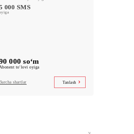
servislariga bepul obuna
MobiTV
l
(50+ TV-kanal va kinoxazina) servislariga bepul
obuna
Cheksiz kirish
Telegram, Instagram, Facebook, Facebook
Messenger
UNLIM daqiqa
O‘zbekiston bo‘ylab oyiga
5 000 SMS
oyiga
90 000 so‘m
Abonent to‘lovi oyiga