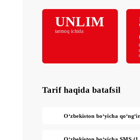
UNLIM
tarmoq ichida
Tarif haqida batafsil