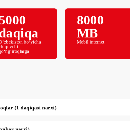
5000
8000
daqiqa
MB
O‘zbekiston bo‘yicha
Mobil interne
chiquvchi
qo‘ng‘iroqlarga