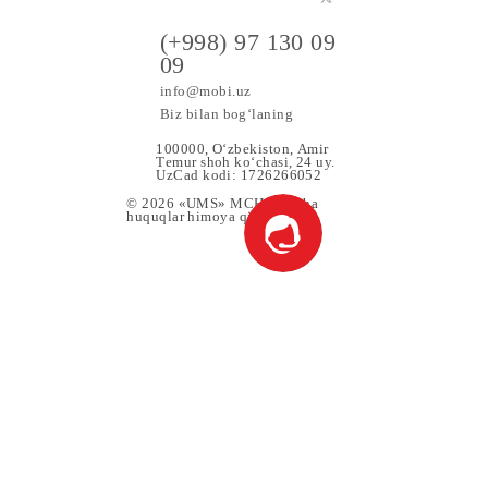
Barcha shartlar
Tanlash
a maxsus
(+998) 97 130 09
09
info@mobi.uz
Biz bilan bog‘laning
100000, O‘zbekiston, Аmir
Tеmur shoh ko‘chаsi, 24 uy.
UzCad kodi: 1726266052