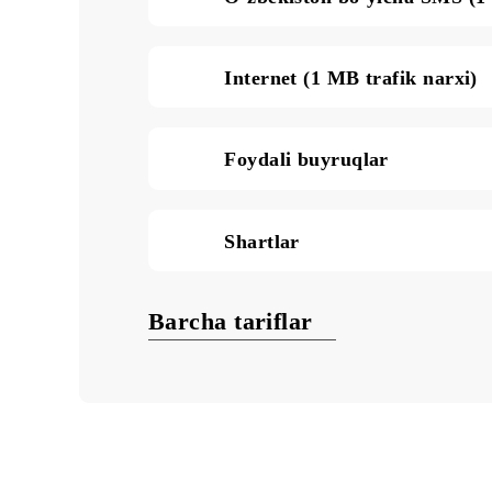
O‘zbekiston bo‘yicha qo‘
O‘zbekiston bo‘yicha S
Internet (1 MB trafik na
Foydali buyruqlar
Shartlar
Barcha tariflar