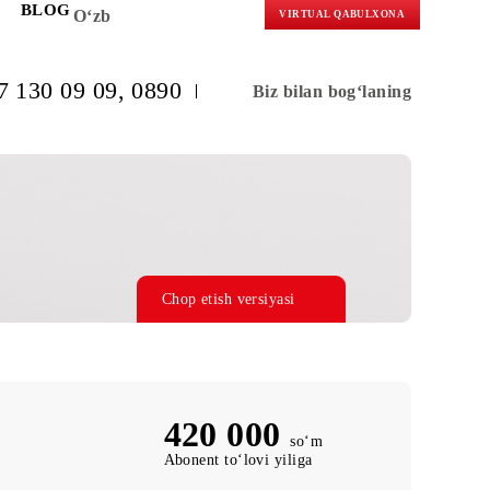
KORLARGA
BLOG
O‘zb
VIRTUAL 
(+998) 97 130 09 09
, 0890
Biz bilan b
Chop etish versiyasi
420 000
so‘m