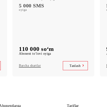
servislariga bepul obuna
MobiTV
rts)
(50+ TV-kanal va kinoxazina) servislariga bepu
obuna
Cheksiz kirish
k
Telegram, Instagram, Facebook, Facebook
Messenger
UNLIM daqiqa
O‘zbekiston bo‘ylab oyiga
5 000 SMS
oyiga
110 000 so‘m
Abonent to‘lovi oyiga