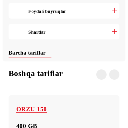
Internet (1 MB trafik narxi)
«Xotirjam 40» TR ga o‘tish
Foydali buyruqlar
Shartlar
Barcha tariflar
Boshqa tariflar