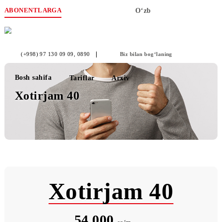
ABONENTLARGA
O‘zb
(+998) 97 130 09 09
, 0890
Biz bilan bog‘laning
Bosh sahifa
Tariflar
Arxiv
Xotirjam 40
Xotirjam 40