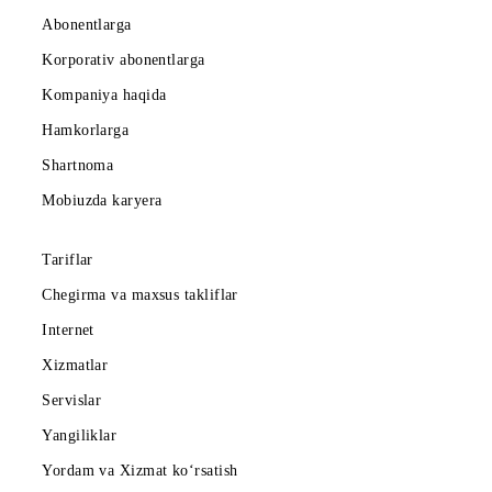
Abonent to‘lovi oyiga
Barcha shartlar
Tanlash
Mobiuz ilovasini yuklab oling
Abonentlarga
Korporativ abonentlarga
Kompaniya haqida
Hamkorlarga
Shartnoma