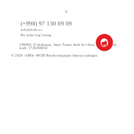
Mobiuzda karyera
Tariflar
Chegirma va maxsus takliflar
Internet
Xizmatlar
Servislar
Yangiliklar
Yordam va Xizmat ko‘rsatish
(+998) 97 130 09 09
info@mobi.uz
Biz bilan bog‘laning