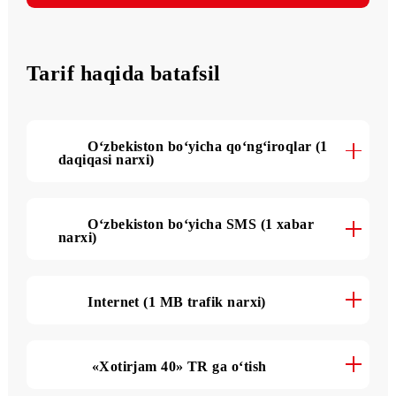
2 000 SMS
oyiga
Tarif haqida batafsil
O‘zbekiston bo‘yicha qo‘ng‘iroqlar (1
daqiqasi narxi)
O‘zbekiston bo‘yicha SMS (1 xabar
narxi)