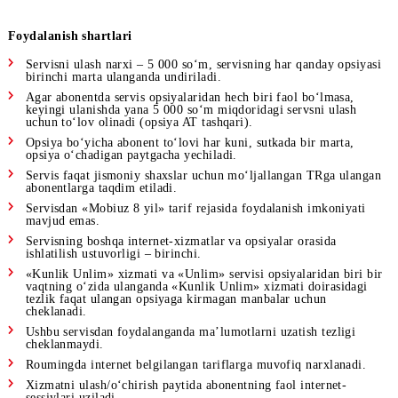
«Messenjerlar»
500 
Unlim
«Biznes»
Unlim
«Youtube»
Foydalanish shartlari
Servisni ulash narxi – 5 000 so‘m, servisning har qanday ops
birinchi marta ulanganda undiriladi.
Agar abonentda servis opsiyalaridan hech biri faol bo‘lmasa,
keyingi ulanishda yana 5 000 so‘m miqdoridagi servsni ulash
uchun to‘lov olinadi (opsiya AT tashqari).
Opsiya bo‘yicha abonent to‘lovi har kuni, sutkada bir marta,
opsiya o‘chadigan paytgacha yechiladi.
Servis faqat jismoniy shaxslar uchun mo‘ljallangan TRga ul
abonentlarga taqdim etiladi.
Servisdan «Mobiuz 8 yil» tarif rejasida foydalanish imkoniya
mavjud emas.