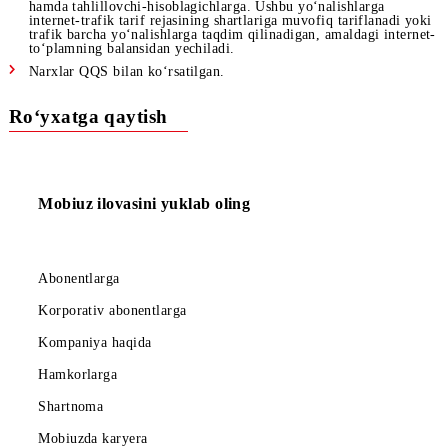
kunlik abonent to‘lovini yechib olish uchun yetarli mablag‘
bo‘lmasa, abonent balansni opsiya bo‘yicha abonent to‘lovini
yechib olish uchun yetarli mablag‘ bilan to‘ldirmagunga qad
bo‘ladigan, mablag‘ yetishmasligi bo‘yicha bloklashga tushad
Agar abonentda bir vaqtning o‘zida servisning bir nechta
opsiyalari ulangan bo‘lsa va balansda barcha opsiyalar abone
to‘lovlarining qiymatini yechib olish uchun yetarli mablag‘
mavjud bo‘lmasa, abonent balansni ulangan opsiyalar bo‘yic
barcha abonent to‘lovlarini yechib olish uchun yetarli mabla
bilan to‘ldirmagunga qadar bo‘ladigan, mablag‘ yetishmaslig
bo‘yicha bloklashga tushadi.
Smartfonlar oldindan o‘rnatilgan sozlamalar bo‘yicha fon tar
quyidagi amallarga mobil trafikni sarflashadi:tizim yangilanis
ilovalarning yangilanishlari, vidjetlar (ob-havo, kalendar va
boshq.)va ijtimoiy tarmoqlarnining ma’lumotlarini moslashtir
hamda tahlillovchi-hisoblagichlarga. Ushbu yo‘nalishlarga
internet-trafik tarif rejasining shartlariga muvofiq tariflanadi
trafik barcha yo‘nalishlarga taqdim qilinadigan, amaldagi int
to‘plamning balansidan yechiladi.
Narxlar QQS bilan ko‘rsatilgan.
Ro‘yxatga qaytish