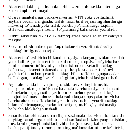
Servisning boshqa internet-xizmatlar va opsiyalar orasida
ishlatilish ustuvorligi – birinchi.
«Kunlik Unlim» xizmati va «Unlim» servisi opsiyalaridan bir
vaqtning o‘zida ulanganda «Kunlik Unlim» xizmati doirasida
tezlik faqat ulangan opsiyaga kirmagan manbalar uchun
cheklanadi.
Ushbu servisdan foydalanganda ma’lumotlarni uzatish tezligi
cheklanmaydi.
Roumingda internet belgilangan tariflarga muvofiq narxlanad
Xizmatni ulash/o‘chirish paytida abonentning faol internet-
sessiylari uziladi.
Abonent bloklangan holatda, ushbu xizmat doirasida internet
kirish taqdim etilmaydi.
Opsiya manbalariga proksi-serverlar, VPN yoki vositachilik
saytlari orqali ulanganda, trafik narxi tarif rejasining shartlar
muvofiq to‘lanadi yoki trafik barcha yo‘nalishlarga taqdim
etiluvchi amaldagi internet-to‘plamning balansidan yechiladi
Ushbu servisdan 3G/4G/5G tarmoqlarida foydalanish imkoniy
mavjud.
Servisni ulash imkoniyati faqat balansda yetarli miqdordagi
mablag‘ bo‘lganda mavjud.
Abonent to‘lovi birinchi kundan, opsiya ulangan paytdan bos
yechiladi. Agar abonent balansida ulangan opsiya bo‘yicha ha