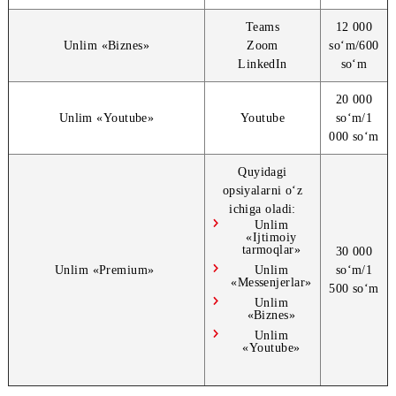
Telegram
10 
Unlim
«
Messenjerlar
»
WhatsApp
so‘m
Viber
so
Teams
12 
Unlim
«
Biznes
»
Zoom
so‘m
LinkedIn
so
20 
Unlim
«
Youtube
»
Youtube
so‘
000 
Quyidagi
opsiyalarni o‘z
ichiga oladi:
Unlim
«Ijtimoiy
tarmoqlar»
30 
Unlim «Premium»
Unlim
so‘