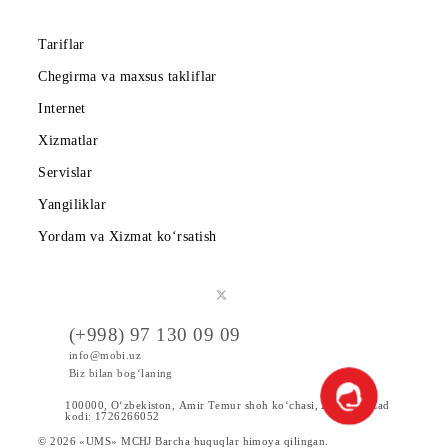
Mobiuz ilovasini yuklab oling
Abonentlarga
Korporativ abonentlarga
Kompaniya haqida
Hamkorlarga
Shartnoma
Mobiuzda karyera
Tariflar
Chegirma va maxsus takliflar
Internet