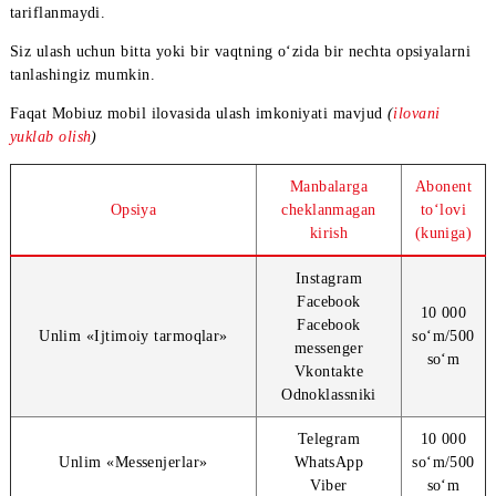
Trafik internet tarmog‘idan faqat manbalarning rasmiy mobil
ilovalarida yoki brauzerdagi rasmiy mobil versiyasidan foydala
tariflanmaydi.
Siz ulash uchun bitta yoki bir vaqtning o‘zida bir nechta opsiyal
tanlashingiz mumkin.
Faqat Mobiuz mobil ilovasida ulash imkoniyati mavjud
(
ilovani
yuklab olish
)
Manbalarga
Abo
Opsiya
cheklanmagan
to‘
kirish
(kun
Instagram
Facebook
10 
Facebook
Unlim
«
Ijtimoiy tarmoqlar
»
so‘m
messenger
so
Vkontakte
Odnoklassniki