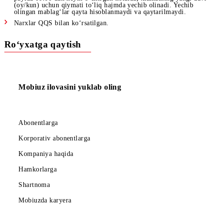
Smartfonlar oldindan o‘rnatilgan sozlamalar bo‘yicha fon tar
quyidagi amallarga mobil trafikni sarflashadi: tizim
yangilanishlari, ilovalarning yangilanishlari, vidjetlar (ob-ha
kalendar va boshq.) va ijtimoiy tarmoqlarnining ma’lumotlar
moslashtirish, hamda tahlillovchi-hisoblagichlarga. Ushbu
yo‘nalishlarga internet-trafik tarif rejasining shartlariga muv
tariflanadi yoki trafik barcha yo‘nalishlarga taqdim qilinadig
amaldagi internet-to‘plamning balansidan yechiladi.
Abonent « Har kunlik abonent to‘loviga o‘tkazishga taqiq»
xizmatini faollashtirganda, ushbu taqiq Unlim opsiyasiga ha
amal qiladi.
«Unlim» servisining qiymatini abonentning balansidan yechi
olish 00:00 dan boshlanadi. Abonent «Unlim» servisini tungi
paytda 00:00 dan keyin o‘chirgan holatda, xizmatning yangi 
(oy/kun) uchun qiymati to‘liq hajmda yechib olinadi. Yechib
olingan mablag‘lar qayta hisoblanmaydi va qaytarilmaydi.
Narxlar QQS bilan ko‘rsatilgan.
Ro‘yxatga qaytish