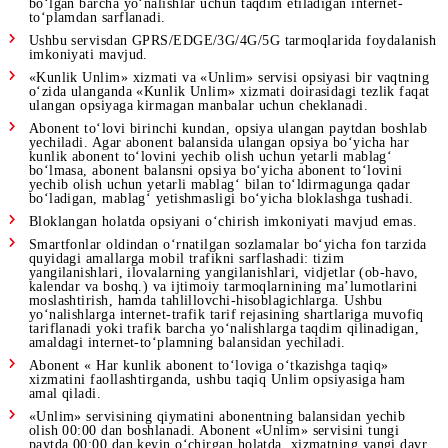
Roumingda internet belgilangan tariflarga muvofiq narxlanad
Abonent bloklangan holatda, ushbu xizmat doirasida internet
kirish taqdim etilmaydi.
Opsiya manbalariga proksi-serverlar, VPN yoki vositachilik
saytlari orqali ulanganda, trafik narxi tarif rejasining shartlar
muvofiq to‘lanadi yoki trafik barcha yo‘nalishlarga taqdim
etiluvchi amaldagi internet-to‘plamning balansidan yechiladi
Opsiya doirasida cheksiz manbalardan proksi-serverlar, VPN,
vositachilik saytlari orqali foydalanganda yoki telefon mode
sifatida ishlatilganda, trafik uchun to‘lov tarif rejasining
shartlariga muvofiq ravishda amalga oshiriladi yoki trafik m
bo‘lgan barcha yo‘nalishlar uchun taqdim etiladigan internet
to‘plamdan sarflanadi.
Ushbu servisdan GPRS/EDGE/3G/4G/5G tarmoqlarida foydal
imkoniyati mavjud.
«Kunlik Unlim» xizmati va «Unlim» servisi opsiyasi bir vaq
o‘zida ulanganda «Kunlik Unlim» xizmati doirasidagi tezlik 
ulangan opsiyaga kirmagan manbalar uchun cheklanadi.
Abonent to‘lovi birinchi kundan, opsiya ulangan paytdan bos
yechiladi. Agar abonent balansida ulangan opsiya bo‘yicha ha
kunlik abonent to‘lovini yechib olish uchun yetarli mablag‘
bo‘lmasa, abonent balansni opsiya bo‘yicha abonent to‘lovini
yechib olish uchun yetarli mablag‘ bilan to‘ldirmagunga qad
bo‘ladigan, mablag‘ yetishmasligi bo‘yicha bloklashga tushad
Bloklangan holatda opsiyani o‘chirish imkoniyati mavjud em