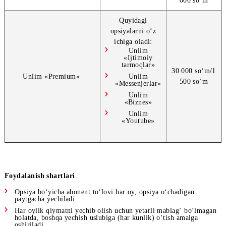
Unlim «Biznes»
Zoom
so‘m/6
LinkedIn
so‘m
20 000 so
Unlim «Youtube»
Youtube
000 so
Quyidagi
opsiyalarni o‘z
ichiga oladi:
Unlim
«Ijtimoiy
tarmoqlar»
30 000 so
Unlim «Premium»
Unlim
500 so
«Messenjerlar»
Unlim
«Biznes»
Unlim
«Youtube»