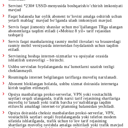
Foydalanish shartlari
Opsiya bo‘yicha abonent to‘lovi har oy, opsiya o‘chadigan
paytgacha yechiladi.
Har oylik qiymatni yechib olish uchun yetarli mablag‘ bo‘l
holatda, boshqa yechish uslubiga (har kunlik) o‘tish amalga
oshiriladi.
Servisni *230# USSD-menyusida boshqarish/o‘chirish imkoni
mavjud
Faqat balansda har oylik abonent to‘lovini amalga oshirish u
yetarli mablag‘ mavjud bo‘lganda ulash imkoniyati mavjud.
Servis faqat jismoniy shaxslar uchun mo‘ljallangan TRga ul
abonentlarga taqdim etiladi («Mobiuz 8 yil» tarif rejasidan
tashqari)
Servis faqat manbalarning rasmiy mobil ilovalari va brauzer
rasmiy mobil versiyasida internetdan foydalanish uchun taqd
etiladi.
Servisning boshqa internet-xizmatlar va opsiyalar orasida
ishlatilish ustuvorligi – birinchi.
Ushbu servisdan foydalanganda ma’lumotlarni uzatish tezligi
cheklanmaydi.