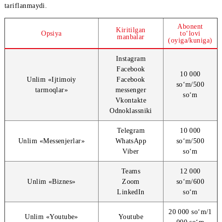
Trafik internet tarmog‘idan faqat manbalarning rasmiy mobil
ilovalarida yoki brauzerdagi rasmiy mobil versiyasidan foydala
tariflanmaydi.
Abonen
Kiritilgan
Opsiya
to‘lov
manbalar
(oyiga/kun
Instagram
Facebook
10 00
Unlim «Ijtimoiy
Facebook
so‘m/5
tarmoqlar»
messenger
so‘m
Vkontakte
Odnoklassniki
Telegram
10 00
Unlim «Messenjerlar»
WhatsApp
so‘m/5
Viber
so‘m
Teams
12 00