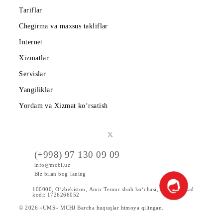
Mobiuz ilovasini yuklab oling
Abonentlarga
Korporativ abonentlarga
Kompaniya haqida
Hamkorlarga
Shartnoma
Mobiuzda karyera
Tariflar
Chegirma va maxsus takliflar
Internet
Xizmatlar