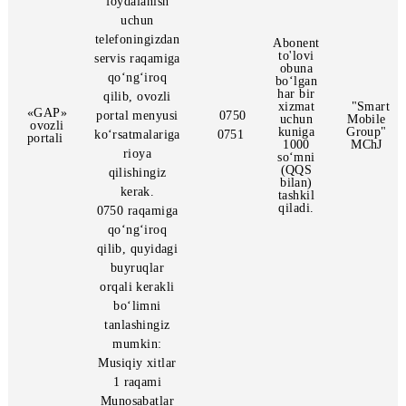
va rus tillarida
taqdim etiladi.
Portal
xizmatlaridan
foydalanish
uchun
telefoningizdan
Abonent
to'lovi
servis raqamiga
obuna
qo‘ng‘iroq
bo‘lgan
har bir
qilib, ovozli
xizmat
"S
«GAP»
portal menyusi
0750
uchun
Mo
ovozli
kuniga
Gr
ko‘rsatmalariga
0751
portali
1000
M
rioya
so‘mni
(QQS
qilishingiz
bilan)
kerak.
tashkil
qiladi.
0750 raqamiga
qo‘ng‘iroq
qilib, quyidagi
buyruqlar