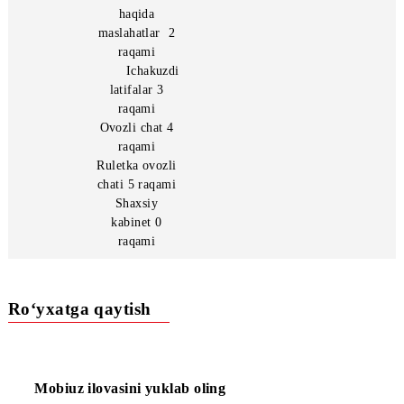
orqali kerakli
bo‘limni
tanlashingiz
mumkin:
Musiqiy xitlar
1 raqami
Munosabatlar
haqida
maslahatlar 2
raqami
Ichakuzdi
latifalar 3
raqami
Ovozli chat 4
raqami
Ruletka ovozli
chati 5 raqami
Shaxsiy
kabinet 0
raqami