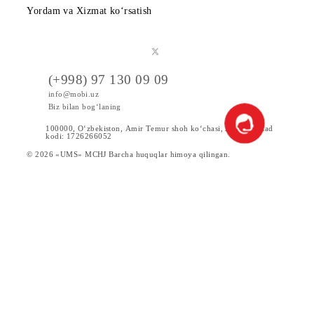
Tariflar
Chegirma va maxsus takliflar
Internet
Xizmatlar
Servislar
Yangiliklar
Yordam va Xizmat ko‘rsatish
(+998) 97 130 09 09
info@mobi.uz
Biz bilan bog‘laning