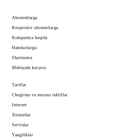
Ro‘yxatga qaytish
Mobiuz ilovasini yuklab oling
Abonentlarga
Korporativ abonentlarga
Kompaniya haqida
Hamkorlarga
Shartnoma
Mobiuzda karyera