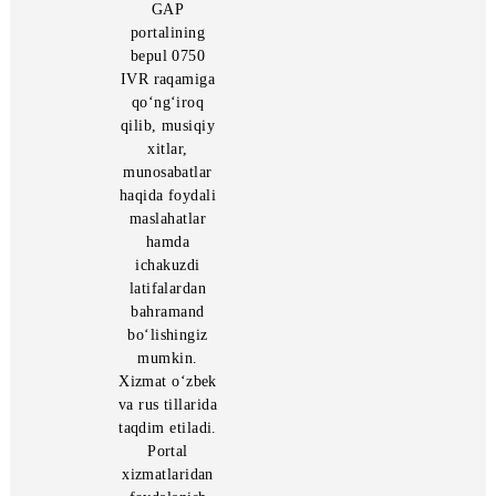
Ta'rifi
(QQS
nomi
raqamlari
prov
bilan)
GAP
portalining
bepul 0750
IVR raqamiga
qo‘ng‘iroq
qilib, musiqiy
xitlar,
munosabatlar
haqida foydali
maslahatlar
hamda
ichakuzdi
latifalardan
bahramand
bo‘lishingiz
mumkin.
Xizmat o‘zbek