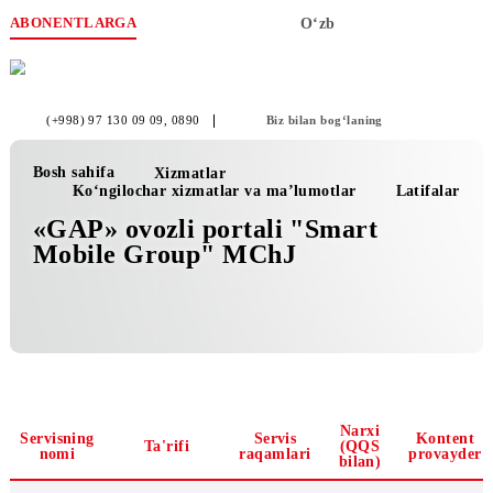
ABONENTLARGA
O‘zb
(+998) 97 130 09 09
, 0890
Biz bilan bog‘laning
Bosh sahifa
Xizmatlar
Ko‘ngilochar xizmatlar va ma’lumotlar
Latifa
«GAP» ovozli portali "Smart
Mobile Group" MChJ
Narxi
Servisning
Servis
Kon