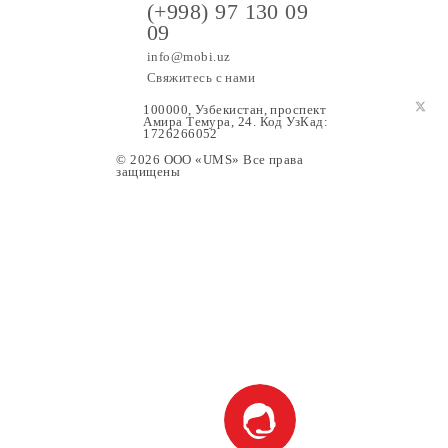
(+998) 97 130 09
09
info@mobi.uz
Свяжитесь с нами
100000, Узбекистан, проспе
Амира Темура, 24. Код УзК
1726266052
© 2026 OOO «UMS» Все права
защищены
ание