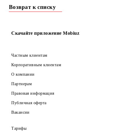
особой категории)!</p>
<p>Торопитесь, количество номеров ограничено!</p>
<p><a href="/ru/tariff/11234">Подробнее>>></a></p>
Возврат к списку
Скачайте приложение Mobiuz
Частным клиентам
Корпоративным клиентам
О компании
Партнерам
Правовая информация
Публичная оферта