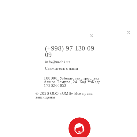
(+998) 97 130 09
09
info@mobi.uz
Свяжитесь с нами
100000, Узбекистан, проспе
Амира Темура, 24. Код УзК
1726266052
© 2026 OOO «UMS» Все права
защищены
ание