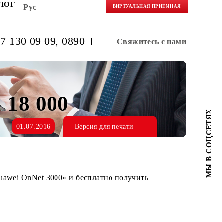
НЕРАМ
БЛОГ
Рус
ВИРТУАЛЬНАЯ 
(+998) 97 130 09 09
, 0890
Свяжитес
те - 18 000
01.07.2016
Версия для печати
я услугой «Huawei OnNet 3000» и бесплатно получить